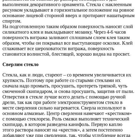
выполнения декоративного орнамента. Стекла с наклеенным
рисунком укладывают в горизонтальное положение на ровное
основание лицевой стороной вверх и протирают нашатырным
спиртом.
На подготовленную таким образом поверхность наносят слой
силикатного клея и выкладывают мозаику. Через 4-6 часов
поверхность витража заливают сплошным слоем клея таким
образом, чтобы он покрывал все выступающие осколки. Клей
сглаживает все шероховатости витража, поверхность
становится волнистой, блестящей, хорошо видна на просвет.
Сверлим стекло
Стекла, как и люди, стареют – со временем увеличивается их
хрупкость. Поэтому при работе со старыми стеклами их
сначала надо промыть, просушить, протереть тряпкой, чуть
смоченной скипидаром, и снова просушить, защитив от пыли.
Отверстия в стекле лучше всего делать с помощью ручной
дрели, так как при работе электроинструментом стекло в
месте сверления сильно нагревается. Сверла используют в
основном алмазные. Центр сверления намечают «крестиком»
с помощью стеклореза. Роль смазки выполняет технический
скипидар, в котором разведена канифоль. Первую каплю
этого раствора наносят на «крестик», а затем постепенно
добавляют уже при сверлении, так, чтобы углубление всегда