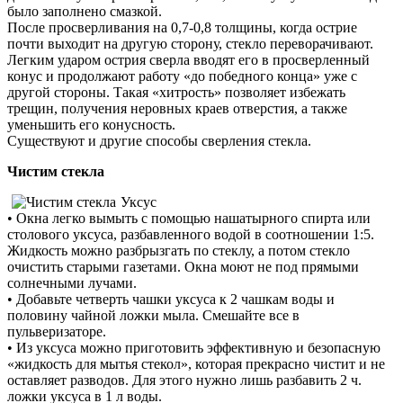
было заполнено смазкой.
После просверливания на 0,7-0,8 толщины, когда острие
почти выходит на другую сторону, стекло переворачивают.
Легким ударом острия сверла вводят его в просверленный
конус и продолжают работу «до победного конца» уже с
другой стороны. Такая «хитрость» позволяет избежать
трещин, получения неровных краев отверстия, а также
уменьшить его конусность.
Существуют и другие способы сверления стекла.
Чистим стекла
Уксус
• Окна легко вымыть с помощью нашатырного спирта или
столового уксуса, разбавленного водой в соотношении 1:5.
Жидкость можно разбрызгать по стеклу, а потом стекло
очистить старыми газетами. Окна моют не под прямыми
солнечными лучами.
• Добавьте четверть чашки уксуса к 2 чашкам воды и
половину чайной ложки мыла. Смешайте все в
пульверизаторе.
• Из уксуса можно приготовить эффективную и безопасную
«жидкость для мытья стекол», которая прекрасно чистит и не
оставляет разводов. Для этого нужно лишь разбавить 2 ч.
ложки уксуса в 1 л воды.