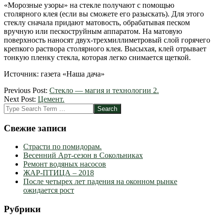
«Морозные узоры» на стекле получают с помощью
столярного клея (если вы сможете его разыскать). Для этого
стеклу сначала придают матовость, обрабатывая песком
вручную или пескоструйным аппаратом. На матовую
поверхность наносят двух-трехмиллиметровый слой горячего
крепкого раствора столярного клея. Высыхая, клей отрывает
тонкую пленку стекла, которая легко снимается щеткой.
Источник: газета «Наша дача»
2012-
Previous Post:
Стекло — магия и технологии 2.
03-
Next Post:
Цемент.
09
Search
Свежие записи
Страсти по помидорам.
Весенний Арт-сезон в Сокольниках
Ремонт водяных насосов
ЖАР-ПТИЦА – 2018
После четырех лет падения на оконном рынке
ожидается рост
Рубрики