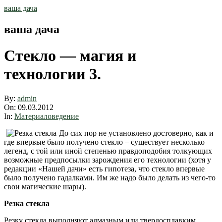
Skip
ваша дача
to
content
ваша дача
Стекло — магия и
технологии 3.
By:
admin
On:
09.03.2012
In:
Материаловедение
До сих пор не установлено достоверно, как и
где впервые было получено стекло – существует несколько
легенд, с той или иной степенью правдоподобия толкующих
возможные предпосылки зарождения его технологии (хотя у
редакции «Нашей дачи» есть гипотеза, что стекло впервые
было получено гадалками. Им же надо было делать из чего-то
свои магические шары).
Резка стекла
Резку стекла выполняют алмазным или твердосплавким