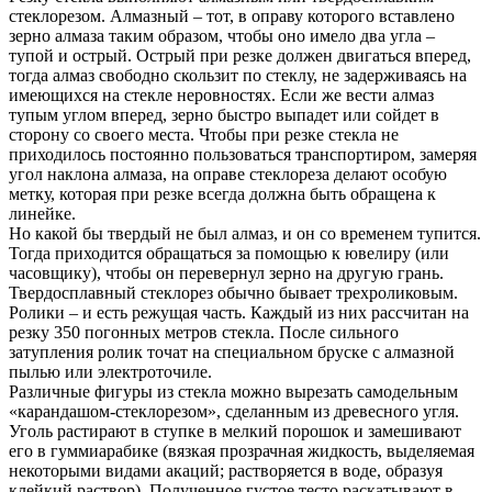
стеклорезом. Алмазный – тот, в оправу которого вставлено
зерно алмаза таким образом, чтобы оно имело два угла –
тупой и острый. Острый при резке должен двигаться вперед,
тогда алмаз свободно скользит по стеклу, не задерживаясь на
имеющихся на стекле неровностях. Если же вести алмаз
тупым углом вперед, зерно быстро выпадет или сойдет в
сторону со своего места. Чтобы при резке стекла не
приходилось постоянно пользоваться транспортиром, замеряя
угол наклона алмаза, на оправе стеклореза делают особую
метку, которая при резке всегда должна быть обращена к
линейке.
Но какой бы твердый не был алмаз, и он со временем тупится.
Тогда приходится обращаться за помощью к ювелиру (или
часовщику), чтобы он перевернул зерно на другую грань.
Твердосплавный стеклорез обычно бывает трехроликовым.
Ролики – и есть режущая часть. Каждый из них рассчитан на
резку 350 погонных метров стекла. После сильного
затупления ролик точат на специальном бруске с алмазной
пылью или электроточиле.
Различные фигуры из стекла можно вырезать самодельным
«карандашом-стеклорезом», сделанным из древесного угля.
Уголь растирают в ступке в мелкий порошок и замешивают
его в гуммиарабике (вязкая прозрачная жидкость, выделяемая
некоторыми видами акаций; растворяется в воде, образуя
клейкий раствор). Полученное густое тесто раскатывают в