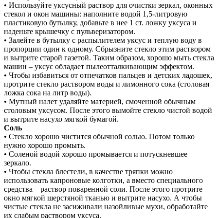
• Используйте уксусный раствор для очистки зеркал, оконных
стекол и окон машины: наполните водой 1,5-литровую
пластиковую бутылку, добавьте в нее 1 ст. ложку уксуса и
наденьте крышечку с пульверизатором.
• Залейте в бутылку с распылителем уксус и теплую воду в
пропорции один к одному. Сбрызните стекло этим раствором
и вытрите старой газетой. Таким образом, хорошо мыть стекла
машин – уксус обладает пылеотталкивающим эффектом.
• Чтобы избавиться от отпечатков пальцев и детских ладошек,
протрите стекло раствором воды и лимонного сока (столовая
ложка сока на литр воды).
• Мутный налет удаляйте материей, смоченной обычным
столовым уксусом. После этого вымойте стекло чистой водой
и вытрите насухо мягкой бумагой.
Соль
• Стекло хорошо чистится обычной солью. Потом только
нужно хорошо промыть.
• Соленой водой хорошо промывается и потускневшее
зеркало.
• Чтобы стекла блестели, в качестве тряпки можно
использовать капроновые колготки, а вместо специального
средства – раствор поваренной соли. После этого протрите
окно мягкой шерстяной тканью и вытрите насухо. А чтобы
чистые стекла не засиживали назойливые мухи, обработайте
их слабым раствором уксуса.