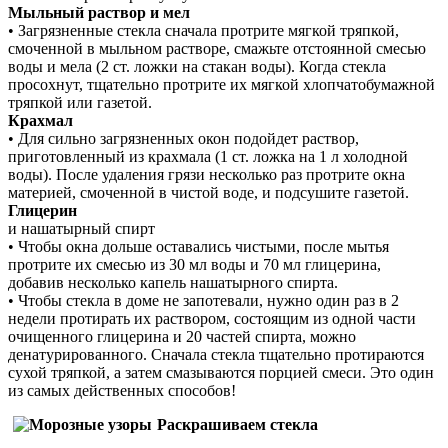
Мыльный раствор и мел
• Загрязненные стекла сначала протрите мягкой тряпкой,
смоченной в мыльном растворе, смажьте отстоянной смесью
воды и мела (2 ст. ложки на стакан воды). Когда стекла
просохнут, тщательно протрите их мягкой хлопчатобумажной
тряпкой или газетой.
Крахмал
• Для сильно загрязненных окон подойдет раствор,
приготовленный из крахмала (1 ст. ложка на 1 л холодной
воды). После удаления грязи несколько раз протрите окна
материей, смоченной в чистой воде, и подсушите газетой.
Глицерин
и нашатырный спирт
• Чтобы окна дольше оставались чистыми, после мытья
протрите их смесью из 30 мл воды и 70 мл глицерина,
добавив несколько капель нашатырного спирта.
• Чтобы стекла в доме не запотевали, нужно один раз в 2
недели протирать их раствором, состоящим из одной части
очищенного глицерина и 20 частей спирта, можно
денатурированного. Сначала стекла тщательно протираются
сухой тряпкой, а затем смазываются порцией смеси. Это один
из самых действенных способов!
Раскрашиваем стекла