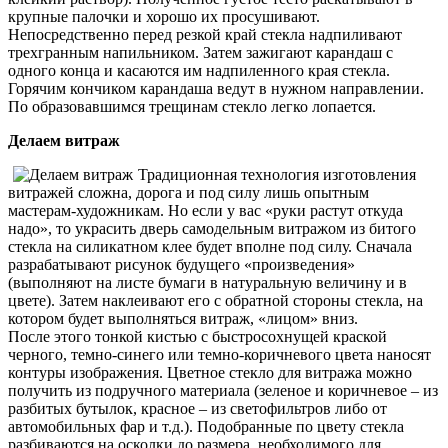
крупные палочки и хорошо их просушивают.
Непосредственно перед резкой край стекла надпиливают
трехгранным напильником. Затем зажигают карандаш с
одного конца и касаются им надпиленного края стекла.
Горячим кончиком карандаша ведут в нужном направлении.
По образовавшимся трещинам стекло легко лопается.
Делаем витраж
Традиционная технология изготовления
витражей сложна, дорога и под силу лишь опытным
мастерам-художникам. Но если у вас «руки растут откуда
надо», то украсить дверь самодельным витражом из битого
стекла на силикатном клее будет вполне под силу. Сначала
разрабатывают рисунок будущего «произведения»
(выполняют на листе бумаги в натуральную величину и в
цвете). Затем наклеивают его с обратной стороны стекла, на
котором будет выполняться витраж, «лицом» вниз.
После этого тонкой кистью с быстросохнущей краской
черного, темно-синего или темно-коричневого цвета наносят
контуры изображения. Цветное стекло для витража можно
получить из подручного материала (зеленое и коричневое – из
разбитых бутылок, красное – из светофильтров либо от
автомобильных фар и т.д.). Подобранные по цвету стекла
разбиваются на осколки до размера, необходимого для