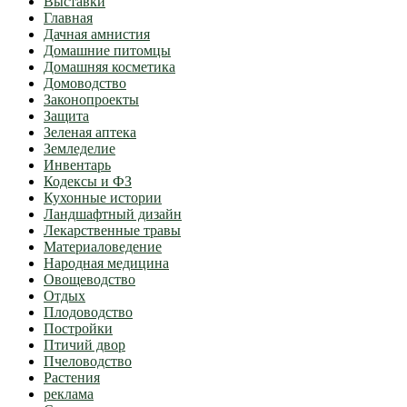
Выставки
Главная
Дачная амнистия
Домашние питомцы
Домашняя косметика
Домоводство
Законопроекты
Защита
Зеленая аптека
Земледелие
Инвентарь
Кодексы и ФЗ
Кухонные истории
Ландшафтный дизайн
Лекарственные травы
Материаловедение
Народная медицина
Овощеводство
Отдых
Плодоводство
Постройки
Птичий двор
Пчеловодство
Растения
реклама