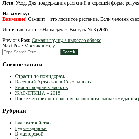
Лето.
Уход. Для поддержания растений в хорошей форме регуля
На заметку:
Внимание!
Самшит – это ядовитое растение. Если человек съес
Источник: газета «Наша дача». Выпуск № 3 (206)
2012-
Previous Post:
Сажали грушу, а выросло яблоко
03-
Next Post:
Мостик в саду.
29
Search
Свежие записи
Страсти по помидорам.
Весенний Арт-сезон в Сокольниках
Ремонт водяных насосов
ЖАР-ПТИЦА – 2018
После четырех лет падения на оконном рынке ожидается 
Рубрики
Благоустройство
Будьте здоровы
В мастерской