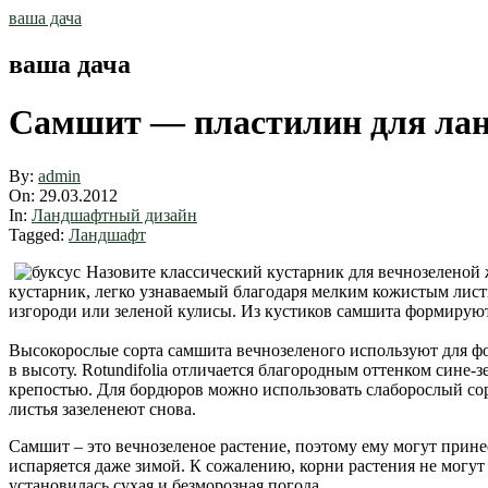
Skip
ваша дача
to
content
ваша дача
Самшит — пластилин для лан
By:
admin
On:
29.03.2012
In:
Ландшафтный дизайн
Tagged:
Ландшафт
Назовите классический кустарник для вечнозеленой
кустарник, легко узнаваемый благодаря мелким кожистым листь
изгороди или зеленой кулисы. Из кустиков самшита формируют
Высокорослые сорта самшита вечнозеленого используют для фор
в высоту. Rotundifolia отличается благородным оттенком сине
крепостью. Для бордюров можно использовать слаборослый сор
листья зазеленеют снова.
Самшит – это вечнозеленое растение, поэтому ему могут прине
испаряется даже зимой. К сожалению, корни растения не могут
установилась сухая и безморозная погода.