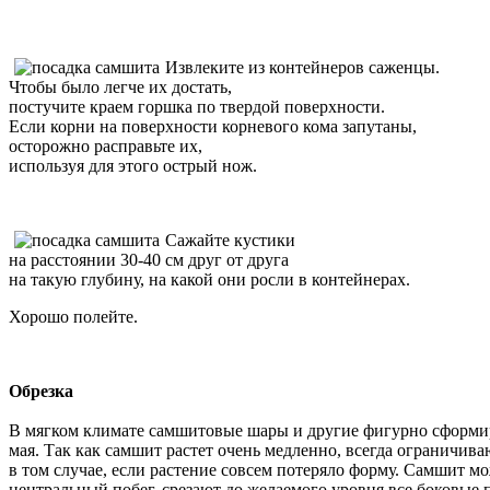
Извлеките из контейнеров саженцы.
Чтобы было легче их достать,
постучите краем горшка по твердой поверхности.
Если корни на поверхности корневого кома запутаны,
осторожно расправьте их,
используя для этого острый нож.
Сажайте кустики
на расстоянии 30-40 см друг от друга
на такую глубину, на какой они росли в контейнерах.
Хорошо полейте.
Обрезка
В мягком климате самшитовые шары и другие фигурно сформиро
мая. Так как самшит растет очень медленно, всегда ограничи
в том случае, если растение совсем потеряло форму. Самшит м
центральный побег, срезают до желаемого уровня все боковые п