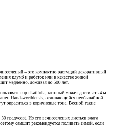
ечнозеленый – это компактно растущий декоративный
ления клумб и рабаток или в качестве живой
ит медленно, доживая до 500 лет.
зовать сорт Latifolia, который может достигать 4 м
транен Handsworthiensis, отличающийся необычайной
ут окраситься в коричневые тона. Весной такие
30 градусов). Из его вечнозеленых листьев влага
поэтому самшит рекомендуется поливать зимой, если