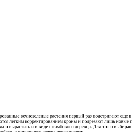
ванные вечнозеленые растения первый раз подстригают еще в а
ваются легким корректированием кроны и подрезают лишь новые 
ожно вырастить и в виде штамбового деревца. Для этого выбира
обеги, а оставшиеся слегка укорачивают.