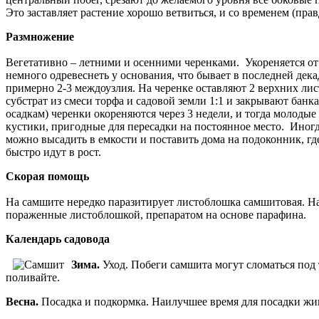
Это заставляет растение хорошо ветвиться, и со временем (пр
Размножение
Вегетативно – летними и осенними черенками. Укореняется от
немного одревеснеть у основания, что бывает в последней дека
примерно 2-3 междоузлия. На черенке оставляют 2 верхних ли
субстрат из смеси торфа и садовой земли 1:1 и закрывают бан
осадкам) черенки окореняются через 3 недели, и тогда молоды
кустики, пригодные для пересадки на постоянное место. Иногд
можно высадить в емкости и поставить дома на подоконник, гд
быстро идут в рост.
Скорая помощь
На самшите нередко паразитирует листоблошка самшитовая. Н
пораженные листоблошкой, препаратом на основе парафина.
Календарь садовода
Зима.
Уход. Побеги самшита могут сломаться под 
поливайте.
Весна.
Посадка и подкормка. Наилучшее время для посадки жи