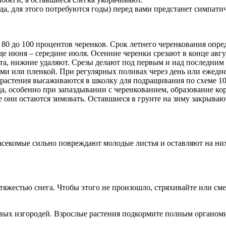
авда, для этого потребуются годы) перед вами предстанет симпат
 80 до 100 процентов черенков. Срок летнего черенкования опр
де июня – середине июля. Осенние черенки срезают в конце авгус
ста, нижние удаляют. Срезы делают под первым и над последни
ками или пленкой. При регулярных поливах через день или ежедн
е растения высаживаются в школку для подращивания по схеме 1
а, особенно при запаздывании с черенкованием, образование кор
е они остаются зимовать. Оставшиеся в грунте на зиму закрыва
асекомые сильно повреждают молодые листья и оставляют на ни
тяжестью снега. Чтобы этого не произошло, стряхивайте или см
вых изгородей. Взрослые растения подкормите полным органом