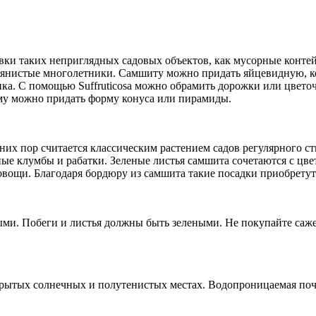
ки таких неприглядных садовых объектов, как мусорные контей
равянистые многолетники. Самшиту можно придать яйцевидную, 
а. С помощью Suffruticosa можно обрамить дорожки или цветоч
му можно придать форму конуса или пирамиды.
вних пор считается классическим растением садов регулярного с
ные клумбы и рабатки. Зеленые листья самшита сочетаются с цв
и овощи. Благодаря бордюру из самшита такие посадки приобрету
ми. Побеги и листья должны быть зелеными. Не покупайте саж
рытых солнечных и полутенистых местах. Водопроницаемая почв