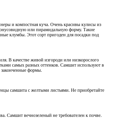
неры и компостная куча. Очень красивы кулисы из
конусовидную или пирамидальную форму. Такие
ные клумбы. Этот сорт пригоден для посадки под
тиля. В качестве живой изгороди или низкорослого
етками самых разных оттенков. Самшит используют в
т законченные формы.
енцы самшита с желтыми листьями. Не приобретайте
а. Самшит вечнозеленый не требователен к почве.