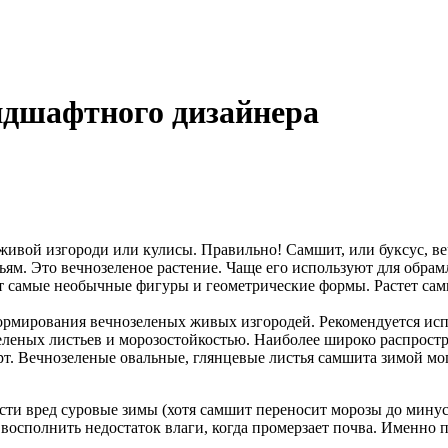
дшафтного дизайнера
 живой изгороди или кулисы. Правильно! Самшит, или буксус, в
ям. Это вечнозеленое растение. Чаще его используют для обрам
 самые необычные фигуры и геометрические формы. Растет самш
мирования вечнозеленых живых изгородей. Рекомендуется исполь
-зеленых листьев и морозостойкостью. Наиболее широко распрос
т. Вечнозеленые овальные, глянцевые листья самшита зимой мог
сти вред суровые зимы (хотя самшит переносит морозы до минус 
 восполнить недостаток влаги, когда промерзает почва. Именно 