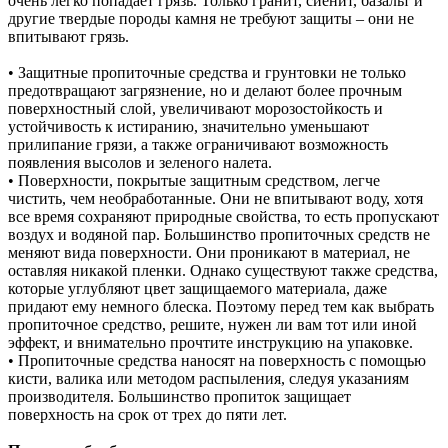
очень легко попадает грязь. Только гранит, сиенит, базальт и
другие твердые породы камня не требуют защиты – они не
впитывают грязь.
• Защитные пропиточные средства и грунтовки не только
предотвращают загрязнение, но и делают более прочным
поверхностный слой, увеличивают морозостойкость и
устойчивость к истиранию, значительно уменьшают
прилипание грязи, а также ограничивают возможность
появления высолов и зеленого налета.
• Поверхности, покрытые защитным средством, легче
чистить, чем необработанные. Они не впитывают воду, хотя
все время сохраняют природные свойства, то есть пропускают
воздух и водяной пар. Большинство пропиточных средств не
меняют вида поверхности. Они проникают в материал, не
оставляя никакой пленки. Однако существуют также средства,
которые углубляют цвет защищаемого материала, даже
придают ему немного блеска. Поэтому перед тем как выбрать
пропиточное средство, решите, нужен ли вам тот или иной
эффект, и внимательно прочтите инструкцию на упаковке.
• Пропиточные средства наносят на поверхность с помощью
кисти, валика или методом распыления, следуя указаниям
производителя. Большинство пропиток защищает
поверхность на срок от трех до пяти лет.