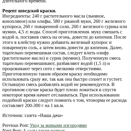
длительного времени.
Рецепт шведской краски.
Ингредиенты: 240 г растительного масла (льняное,
конопляное) или олифы, 580 г ржаной муки, 260 г железного
купороса, 260 г поваренной соли, 260 г железного сурика или
мумии, 4,5 л: воды. Способ приготовления. муку смешать с
водой и, поставив смесь на огонь, довести до кипения. После
этого в клейстер нужно добавить железный купорос и
поваренную соль, а затем вновь довести до кипения. Далее,
тщательно перемешивая состав, следует влить олифу
(растительное масло) и сурик (мумию). Полученную смесь
тщательно перемешивают, разбавляют водой (1,5 л) и
процеживают через сито с мелкими отверстиями.
Приготовленную таким образом краску необходимо
использовать сразу же, так как она быстро сохнет и густеет.
Остывшую смесь разбавлять водой не рекомендуется. В
противном случае краска будет плохо ложиться и спустя
некоторое время начнет отслаиваться. При использовании
подобной краски следует помнить о том, чтонорма ее расхода
составляет 200-300 г на 1 кв.м.
Источник: газета «Наша дача»
2012-
Previous Post:
Уход за живыми изгородями
04-
Next Post:
А сады такие разные