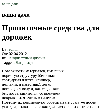
Skip
ваша дача
to
content
ваша дача
Пропиточные средства для
дорожек
By:
admin
On:
02.04.2012
In:
Ландшафтный дизайн
Tagged:
Ландшафт
Поверхности материалов, имеющих
пористую структуру (бетонная
тротуарная плитка, клинкер,
песчаник и известняк), легко
поглощают воду и, как следствие,
быстро загрязняются, со временем
покрываются зеленым налетом.
Поэтому их рекомендуют обрабатывать сразу же после
укладки, а также после каждой чистки: в открытые поры