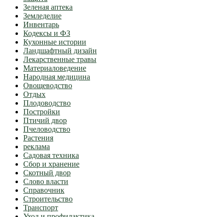
Зеленая аптека
Земледелие
Инвентарь
Кодексы и ФЗ
Кухонные истории
Ландшафтный дизайн
Лекарственные травы
Материаловедение
Народная медицина
Овощеводство
Отдых
Плодоводство
Постройки
Птичий двор
Пчеловодство
Растения
реклама
Садовая техника
Сбор и хранение
Скотный двор
Слово власти
Справочник
Строительство
Транспорт
Уход и профилактика