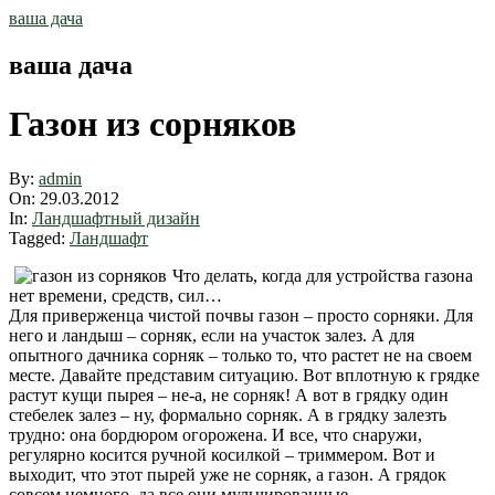
Skip
ваша дача
to
content
ваша дача
Газон из сорняков
By:
admin
On:
29.03.2012
In:
Ландшафтный дизайн
Tagged:
Ландшафт
Что делать, когда для устройства газона
нет времени, средств, сил…
Для приверженца чистой почвы газон – просто сорняки. Для
него и ландыш – сорняк, если на участок залез. А для
опытного дачника сорняк – только то, что растет не на своем
месте. Давайте представим ситуацию. Вот вплотную к грядке
растут кущи пырея – не-а, не сорняк! А вот в грядку один
стебелек залез – ну, формально сорняк. А в грядку залезть
трудно: она бордюром огорожена. И все, что снаружи,
регулярно косится ручной косилкой – триммером. Вот и
выходит, что этот пырей уже не сорняк, а газон. А грядок
совсем немного, да все они мульчированные.