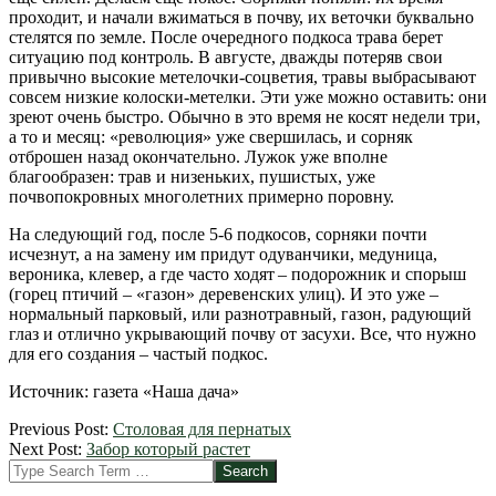
проходит, и начали вжиматься в почву, их веточки буквально
стелятся по земле. После очередного подкоса трава берет
ситуацию под контроль. В августе, дважды потеряв свои
привычно высокие метелочки-соцветия, травы выбрасывают
совсем низкие колоски-метелки. Эти уже можно оставить: они
зреют очень быстро. Обычно в это время не косят недели три,
а то и месяц: «революция» уже свершилась, и сорняк
отброшен назад окончательно. Лужок уже вполне
благообразен: трав и низеньких, пушистых, уже
почвопокровных многолетних примерно поровну.
На следующий год, после 5-6 подкосов, сорняки почти
исчезнут, а на замену им придут одуванчики, медуница,
вероника, клевер, а где часто ходят – подорожник и спорыш
(горец птичий – «газон» деревенских улиц). И это уже –
нормальный парковый, или разнотравный, газон, радующий
глаз и отлично укрывающий почву от засухи. Все, что нужно
для его создания – частый подкос.
Источник: газета «Наша дача»
2012-
Previous Post:
Столовая для пернатых
03-
Next Post:
Забор который растет
29
Search