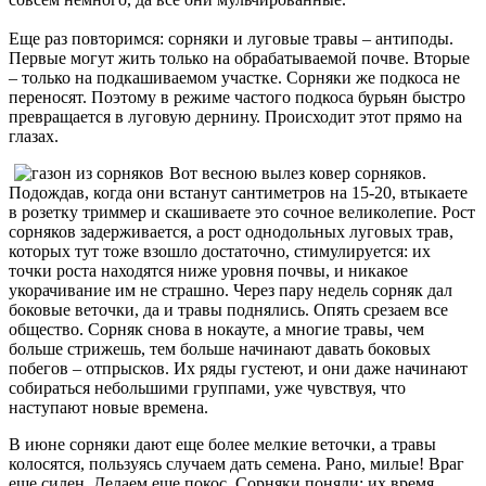
Еще раз повторимся: сорняки и луговые травы – антиподы.
Первые могут жить только на обрабатываемой почве. Вторые
– только на подкашиваемом участке. Сорняки же подкоса не
переносят. Поэтому в режиме частого подкоса бурьян быстро
превращается в луговую дернину. Происходит этот прямо на
глазах.
Вот весною вылез ковер сорняков.
Подождав, когда они встанут сантиметров на 15-20, втыкаете
в розетку триммер и скашиваете это сочное великолепие. Рост
сорняков задерживается, а рост однодольных луговых трав,
которых тут тоже взошло достаточно, стимулируется: их
точки роста находятся ниже уровня почвы, и никакое
укорачивание им не страшно. Через пару недель сорняк дал
боковые веточки, да и травы поднялись. Опять срезаем все
общество. Сорняк снова в нокауте, а многие травы, чем
больше стрижешь, тем больше начинают давать боковых
побегов – отпрысков. Их ряды густеют, и они даже начинают
собираться небольшими группами, уже чувствуя, что
наступают новые времена.
В июне сорняки дают еще более мелкие веточки, а травы
колосятся, пользуясь случаем дать семена. Рано, милые! Враг
еще силен. Делаем еще покос. Сорняки поняли: их время