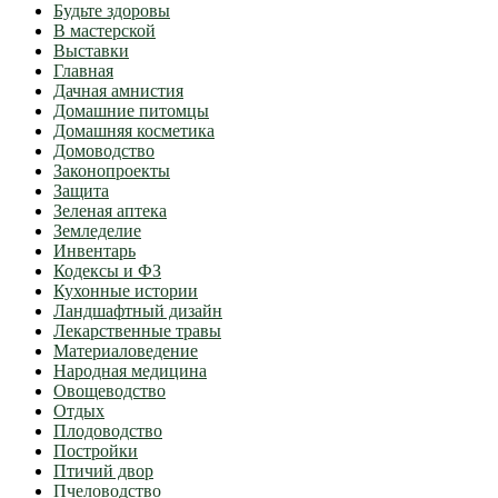
Будьте здоровы
В мастерской
Выставки
Главная
Дачная амнистия
Домашние питомцы
Домашняя косметика
Домоводство
Законопроекты
Защита
Зеленая аптека
Земледелие
Инвентарь
Кодексы и ФЗ
Кухонные истории
Ландшафтный дизайн
Лекарственные травы
Материаловедение
Народная медицина
Овощеводство
Отдых
Плодоводство
Постройки
Птичий двор
Пчеловодство