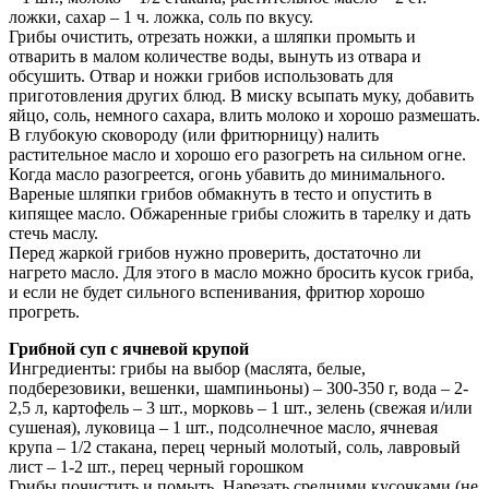
ложки, сахар – 1 ч. ложка, соль по вкусу.
Грибы очистить, отрезать ножки, а шляпки промыть и
отварить в малом количестве воды, вынуть из отвара и
обсушить. Отвар и ножки грибов использовать для
приготовления других блюд. В миску всыпать муку, добавить
яйцо, соль, немного сахара, влить молоко и хорошо размешать.
В глубокую сковороду (или фритюрницу) налить
растительное масло и хорошо его разогреть на сильном огне.
Когда масло разогреется, огонь убавить до минимального.
Вареные шляпки грибов обмакнуть в тесто и опустить в
кипящее масло. Обжаренные грибы сложить в тарелку и дать
стечь маслу.
Перед жаркой грибов нужно проверить, достаточно ли
нагрето масло. Для этого в масло можно бросить кусок гриба,
и если не будет сильного вспенивания, фритюр хорошо
прогреть.
Грибной суп с ячневой крупой
Ингредиенты: грибы на выбор (маслята, белые,
подберезовики, вешенки, шампиньоны) – 300-350 г, вода – 2-
2,5 л, картофель – 3 шт., морковь – 1 шт., зелень (свежая и/или
сушеная), луковица – 1 шт., подсолнечное масло, ячневая
крупа – 1/2 стакана, перец черный молотый, соль, лавровый
лист – 1-2 шт., перец черный горошком
Грибы почистить и помыть. Нарезать средними кусочками (не