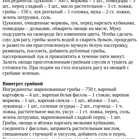
Ингредиенты: цуккини – 500 г, морковь – 1 шт., помидоры – 3
шт., перец сладкий – 3 шт., масло растительное – 3 ст. ложки,
грибы – 150 г, лук репчатый – 1 головка, мука – 2 ст. ложки,
зелень петрушки, соль.
Цуккини, очищенные морковь, лук, перец нарезать кубиками,
помидоры – дольками, обжарить овощи на масле. Муку
подсушить на сковороде без изменения цвета. Чтобы сделать
соус для рагу, грибы залить водой и сварить бульон, процедить
и развести им приготовленную мучную белую пассеровку,
размешать, посолить, добавить рубленые грибы,
пассерованный лук и прокипятить в течение пяти минут.
Залить овощи приготовленным грибным соусом и тушить до
готовности. При подаче на стол посыпать рагу из овощей с
грибами зеленью.
Винегрет грибной
Ингредиенты: маринованные грибы – 750 г, вареный
картофель – 4 шт., вареная белая фасоль – 1 стакан, вареная
морковь – 1 шт., вареная свекла – 1 шт., яблоки – 3 шт.,
луковица – 1 шт., соленые огурцы – 2 шт., горчица – 1 ч.
ложка, растительное масло, уксус – 1 ст. ложка, перец, соль,
зелень петрушки, маринованный сладкий перец – 1 шт.
Грибы, овощи и яблоки нарезать мелкими кубиками,
соединить с фасолью, заправить растительным маслом,
смешанным с горчицей и уксусом, добавить соль и перец.