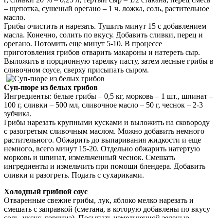
– щепотка, сушеный орегано – 1 ч. ложка, соль, растительное
масло.
Грибы очистить и нарезать. Тушить минут 15 с добавлением
масла. Конечно, солить по вкусу. Добавить сливки, перец и
орегано. Потомить еще минут 5-10. В процессе
приготовления грибов отварить макароны и натереть сыр.
Выложить в порционную тарелку пасту, затем лесные грибы в
сливочном соусе, сверху присыпать сыром.
Суп-пюре из белых грибов
Ингредиенты: белые грибы – 0,5 кг, морковь – 1 шт., шпинат –
100 г, сливки – 500 мл, сливочное масло – 50 г, чеснок – 2-3
зубчика.
Грибы нарезать крупными кусками и выложить на сковороду
с разогретым сливочным маслом. Можно добавить немного
растительного. Обжарить до выпаривания жидкости и еще
немного, всего минут 15-20. Отдельно обжарить натертую
морковь и шпинат, измельченный чеснок. Смешать
ингредиенты и измельчить при помощи блендера. Добавить
сливки и разогреть. Подать с сухариками.
Холодный грибной соус
Отваренные свежие грибы, лук, яблоко мелко нарезать и
смешать с заправкой (сметана, в которую добавлены по вкусу
соль, уксус, горчица). Посыпать измельченной зеленью.