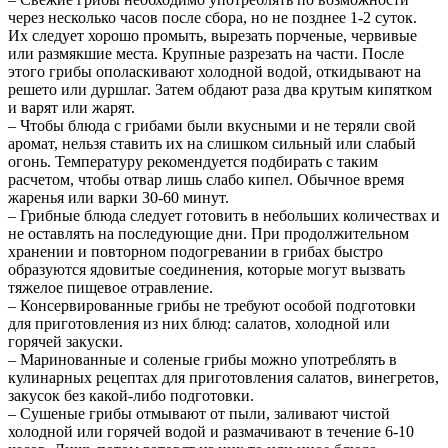
через несколько часов после сбора, но не позднее 1-2 суток.
Их следует хорошо промыть, вырезать порченые, червивые
или размякшие места. Крупные разрезать на части. После
этого грибы ополаскивают холодной водой, откидывают на
решето или дуршлаг. Затем обдают раза два крутым кипятком
и варят или жарят.
– Чтобы блюда с грибами были вкусными и не теряли свой
аромат, нельзя ставить их на слишком сильный или слабый
огонь. Температуру рекомендуется подбирать с таким
расчетом, чтобы отвар лишь слабо кипел. Обычное время
жаренья или варки 30-60 минут.
– Грибные блюда следует готовить в небольших количествах и
не оставлять на последующие дни. При продолжительном
хранении и повторном подогревании в грибах быстро
образуются ядовитые соединения, которые могут вызвать
тяжелое пищевое отравление.
– Консервированные грибы не требуют особой подготовки
для приготовления из них блюд: салатов, холодной или
горячей закуски.
– Маринованные и соленые грибы можно употреблять в
кулинарных рецептах для приготовления салатов, винегретов,
закусок без какой-либо подготовки.
– Сушеные грибы отмывают от пыли, заливают чистой
холодной или горячей водой и размачивают в течение 6-10