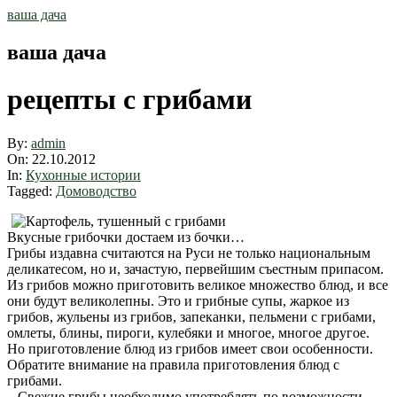
Skip
ваша дача
to
content
ваша дача
рецепты с грибами
By:
admin
On:
22.10.2012
In:
Кухонные истории
Tagged:
Домоводство
Вкусные грибочки достаем из бочки…
Грибы издавна считаются на Руси не только национальным
деликатесом, но и, зачастую, первейшим съестным припасом.
Из грибов можно приготовить великое множество блюд, и все
они будут великолепны. Это и грибные супы, жаркое из
грибов, жульены из грибов, запеканки, пельмени с грибами,
омлеты, блины, пироги, кулебяки и многое, многое другое.
Но приготовление блюд из грибов имеет свои особенности.
Обратите внимание на правила приготовления блюд с
грибами.
– Свежие грибы необходимо употреблять по возможности