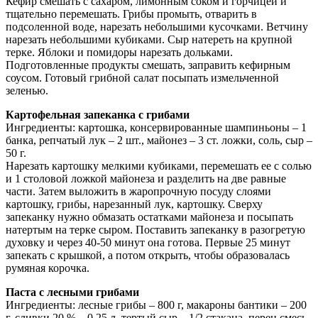
Кефир смешать с сахаром, лимонным соком и горчицей и
тщательно перемешать. Грибы промыть, отварить в
подсоленной воде, нарезать небольшими кусочками. Ветчину
нарезать небольшими кубиками. Сыр натереть на крупной
терке. Яблоки и помидоры нарезать дольками.
Подготовленные продукты смешать, заправить кефирным
соусом. Готовый грибной салат посыпать измельченной
зеленью.
Картофельная запеканка с грибами
Ингредиенты: картошка, консервированные шампиньоны – 1
банка, репчатый лук – 2 шт., майонез – 3 ст. ложки, соль, сыр –
50 г.
Нарезать картошку мелкими кубиками, перемешать ее с солью
и 1 столовой ложкой майонеза и разделить на две равные
части. Затем выложить в жаропрочную посуду слоями
картошку, грибы, нарезанный лук, картошку. Сверху
запеканку нужно обмазать остатками майонеза и посыпать
натертым на терке сыром. Поставить запеканку в разогретую
духовку и через 40-50 минут она готова. Первые 25 минут
запекать с крышкой, а потом открыть, чтобы образовалась
румяная корочка.
Паста с лесными грибами
Ингредиенты: лесные грибы – 800 г, макароны бантики – 200
г, сливки 20 % – 0,25 л, тертый сыр – 1/2 стакана, перец смесь