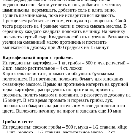
медленном огне. Затем усилить огонь, добавить к чесноку
шампиньоны, перемешать, добавить соль и влить вино.
Тушить шампиньоны, пока не испарится вся жидкость.
Прежде чем работать с тестом, его нужно разморозить. Слой
теста разрезать на 4 равные части и слегка смазать маслом. В
серединку каждого квадрата положить начинку. На начинку
посыпать тертый сыр. Квадратик собрать в узелок. Разложить
узелки на смазанный масло противень и поставить
выпекаться в духовку при 200 градусах на 15 минут.
Картофельный пирог с грибами.
Ингредиенты: картофель – 1 кг, грибы – 500 г, лук репчатый –
2 шт., масло растительное – 4 ст. ложки
Картофель почистить, промыть и обсушить бумажным
полотенцем. На противень положить бумагу для запекания
смазанную маслом. Прямо на противень натереть на крупной
терке картофель, распределить по противню, примять,
посолить, полить маслом и поставить в разогретую духовку на
15 минут. В это время промыть и порезать грибы, лук,
посолить и обжарить на растительном масле до золотистого
цвета. Выложить начинку на пирог и запекать еще 10 мин.
Грибы в тесте
Ингредиенты: свежие грибы – 500 г, мука – 1/2 стакана, яйцо
– 1 шт., молоко – 1/2 стакана, растительное масло – 2 ст.