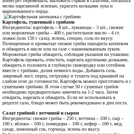
Винегрет перемешать, выложить горкой в салатник, посыпать
мелко нарезанной зеленью, украсить кольцами лука и
маринованного перца.
Картофель, тушенный с грибами
Ингредиенты: картофель – 8 шт., луковицы – 3 шт., свежие
или мороженые грибы – 400 г, растительное масло – 4 ст.
ложки (или 150 г сала), зелень, специи, соль по вкусу.
Почищенные и промытые свежие грибы ошпарить кипятком
и обжарить в масле или на сале с нашинкованным луком.
Мороженые грибы обжарить, соблюдая указания на упаковке.
Картофель промыть, очистить, нарезать крупными дольками,
обжарить и положить в глубокую сковородку или сотейник
вместе с грибами, долив немного воды. Добавить соль,
лавровый лист, перец, петрушку и тушить под крышкой на
слабом огне до готовности. Картофель можно приготовить и с
сушеными грибами. В этом случае 50 г сушеных грибов
необходимо предварительно замочить на 1-2 часа. Затем
отварить, нарезать и обжарить. Если не использовать в
рецепте сало, блюдо может быть рекомендовано в дни поста.
Салат грибной с ветчиной и сыром
Ингредиенты: свежие грибы – 250 г, ветчина – 100 г, сыр –
100 г, яблоки – 100 г, помидоры – 100 г, кефир – 100 г, мед,
сахар, лимонный сок, горчица, зелень по вкусу.