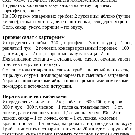
Подавать к холодным закускам, отварному горячему
картофелю, кашам.
На 350 грамм отваренных грибов: 2 луковицы, яблоко (лучше
кислое), стакан сметаны, зелень петрушки, сельдерея, укроп.
Соль, сахар, уксус, горчица – по вкусу.
Грибной салат с картофелем
Ингредиенты: грибы – 350 г, картофель – 3 шт., огурец – 1 шт.,
репчатый лук – 2 головки, консервированный горошек – 100
г, помидоры – 2 шт., сваренные вкрутую яйца– 2 шт.
Для заправки: сметана – 1 стакан, соль, сахар, горчица, укроп
и зелень петрушки по вкусу
Соленые или отваренные свежие грибы, вареный картофель,
яйца, лук, огурец, помидоры нарезать и смешать с заправкой.
Украсить половинками яйца, тонко нарезанными ломтиками
помидора и веточками петрушки.
Икра из лисичек с кабачками
Ингредиенты: лисички – 2 кг, кабачки – 600-700 г, морковь –
300 г, лук – 300 г, чеснок – 1 головка, томатная паст – 3 ст.
ложки, растительное масло – 1,5 стакана, уксус 9% – 2 ст.
ложки, сахар – 1 ст. ложка, соли – 1 ст. ложка, молотый
красный перец – 1 ч. ложка, лавровый лист, гвоздика по вкусу
Грибы зачистить и отварить в течение 20 минут с лаврушкой и
гвоздикой, снимая пену. Промыть холодной водой (4 стакана