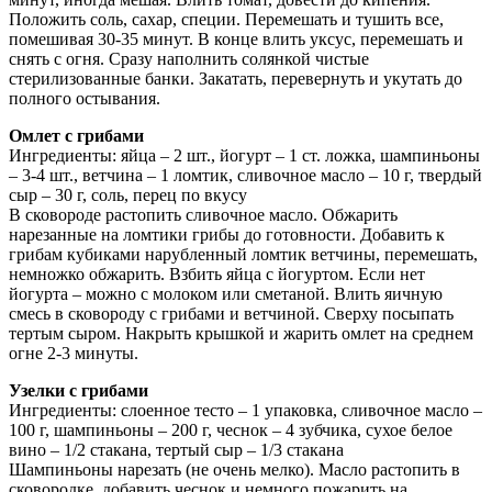
Положить соль, сахар, специи. Перемешать и тушить все,
помешивая 30-35 минут. В конце влить уксус, перемешать и
снять с огня. Сразу наполнить солянкой чистые
стерилизованные банки. Закатать, перевернуть и укутать до
полного остывания.
Омлет с грибами
Ингредиенты: яйца – 2 шт., йогурт – 1 ст. ложка, шампиньоны
– 3-4 шт., ветчина – 1 ломтик, сливочное масло – 10 г, твердый
сыр – 30 г, соль, перец по вкусу
В сковороде растопить сливочное масло. Обжарить
нарезанные на ломтики грибы до готовности. Добавить к
грибам кубиками нарубленный ломтик ветчины, перемешать,
немножко обжарить. Взбить яйца с йогуртом. Если нет
йогурта – можно с молоком или сметаной. Влить яичную
смесь в сковороду с грибами и ветчиной. Сверху посыпать
тертым сыром. Накрыть крышкой и жарить омлет на среднем
огне 2-3 минуты.
Узелки с грибами
Ингредиенты: слоенное тесто – 1 упаковка, сливочное масло –
100 г, шампиньоны – 200 г, чеснок – 4 зубчика, сухое белое
вино – 1/2 стакана, тертый сыр – 1/3 стакана
Шампиньоны нарезать (не очень мелко). Масло растопить в
сковородке, добавить чеснок и немного пожарить на