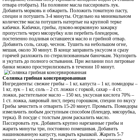
отвара отобрать). На половине масла пассировать лук.
Добавить морковь и обжарить. Положить томатную пасту,
специи и потушить 3-4 минуты. Отдельно на минимальном
количестве масла потушить натертые на крупной терке
кабачки. Кабачки, грибы, луково-морковную зажарку
пропустить через мясорубку или перебить блендером,
постепенно подливая оставшееся масло и грибной отвар.
Добавить соль, сахар, чеснок. Тушить на небольшом огне,
мешая, около 30 минут. В конце заправить уксусом и сразу
горячей разложить по стерилизованным баночкам. Укупорить
и укутать до полного остывания. При желании пол литровые
банки можно простерилизовать в течении 10 минут.
Солянка грибная консервированная
Ингредиенты: свежие грибы – 1 кг, капуста – 1 кг, помидоры –
1 кг, лук – 1 кг, соль – 2 ст. ложки с горкой, сахар – 4 ст.
ложки, растительное масло – 150 мл, уксусная кислота 70% –
1 ст. ложка, лавровый лист, перец горошком, специи по вкусу
Грибы зачистить и отварить 15-20 минут. Промыть. Помидоры
измельчить любым доступным способом (блендер, мясорубка,
терка). В посуде с толстым дном раскалить масло.
Пассировать лук. Добавить крупно нарезанные грибы и
жарить минуты три, постоянно помешивая. Добавить
нашинкованную капусту, накрыть крышкой. Жарить 5-7
минут, иногда мешая. Влить томат, довести до кипения.