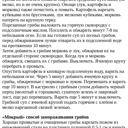
мелко, но и не очень крупно). Овощи (лук, картофель и
морковь) также почистить и помыть. Картофель нарезать
кубиками или брусочками, лук мелкими кубиками, морковь
натереть на крупную терку.
Порезанные грибы выложить на горячую сковородку с
подсолнечным маслом. Посолить и обжарить минут 7-8 на
небольшом огне. Если вы готовите суп из лесных грибов,
перед обжариванием лучше отварить их в подсоленной воде
на протяжении 10 минут.
Затем добавить к грибам морковь и лук, обжаривая их на
отдельной стороне сковородки. Когда лук и морковь
обжарятся, смешать их с грибами. Выключить. Ячневую крупу
перебрать и промыть.
Опустить картофель в кипящую подсоленную воду, варить на
небольшом огне. Через 5 минут добавить ячневую крупу и
грибы, обжаренные с морковью и луком. Перемешать и варить
еще 10 минут. В кастрюлю с грибным супом добавить черный
перец (молотый и горошком), сушеную зелень и лавровый
лист, еще раз перемешать. Варить еще 5 минут и выключить.
Грибной суп с ячневой крупой подать горячим с хлебом и
мелко нарезанной свежей зеленью.
«Мокрый» способ замораживания грибов
Хорошо промытые и очищенные грибы нарезать ножом из
нержавеющей стали на пластинки толщиной 0,5-1 см и варить