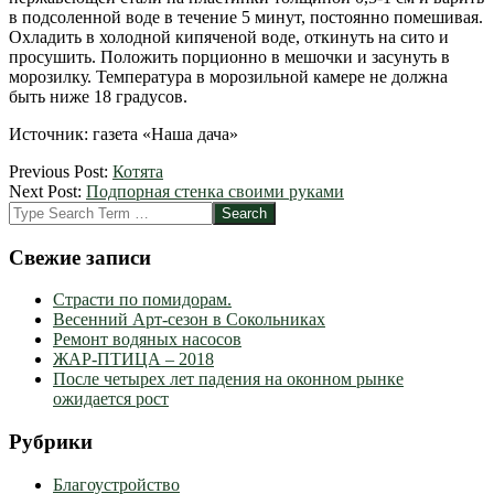
в подсоленной воде в течение 5 минут, постоянно помешивая.
Охладить в холодной кипяченой воде, откинуть на сито и
просушить. Положить порционно в мешочки и засунуть в
морозилку. Температура в морозильной камере не должна
быть ниже 18 градусов.
Источник: газета «Наша дача»
2012-
Previous Post:
Котята
10-
Next Post:
Подпорная стенка своими руками
22
Search
Свежие записи
Страсти по помидорам.
Весенний Арт-сезон в Сокольниках
Ремонт водяных насосов
ЖАР-ПТИЦА – 2018
После четырех лет падения на оконном рынке
ожидается рост
Рубрики
Благоустройство