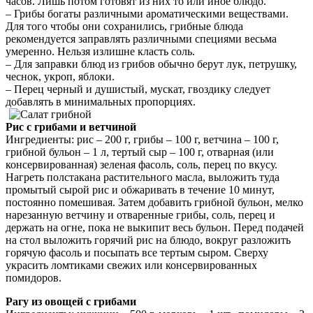
часов. Лишь потом готовят из них то или иное блюдо.
– Грибы богаты различными ароматическими веществами.
Для того чтобы они сохранились, грибные блюда
рекомендуется заправлять различными специями весьма
умеренно. Нельзя излишне класть соль.
– Для заправки блюд из грибов обычно берут лук, петрушку,
чеснок, укроп, яблоки.
– Перец черный и душистый, мускат, гвоздику следует
добавлять в минимальных пропорциях.
Рис с грибами и ветчиной
Ингредиенты: рис – 200 г, грибы – 100 г, ветчина – 100 г,
грибной бульон – 1 л, тертый сыр – 100 г, отварная (или
консервированная) зеленая фасоль, соль, перец по вкусу.
Нагреть полстакана растительного масла, выложить туда
промытый сырой рис и обжаривать в течение 10 минут,
постоянно помешивая. Затем добавить грибной бульон, мелко
нарезанную ветчину и отваренные грибы, соль, перец и
держать на огне, пока не выкипит весь бульон. Перед подачей
на стол выложить горячий рис на блюдо, вокруг разложить
горячую фасоль и посыпать все тертым сыром. Сверху
украсить ломтиками свежих или консервированных
помидоров.
Рагу из овощей с грибами