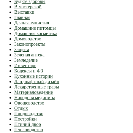
Будьте здоровы
В мастерской
Выставки
Главная
Дачная амнистия
Домашние питомцы
Домашняя косметика
Домоводство
Законопроекты
Защита
Зеленая аптека
Земледелие
Инвентарь
Кодексы и ФЗ
Кухонные истории
Ландшафтный дизайн
Лекарственные травы
Материаловедение
Народная медицина
Овощеводство
Отдых
Плодоводство
Постройки
Птичий двор
Пчеловодство