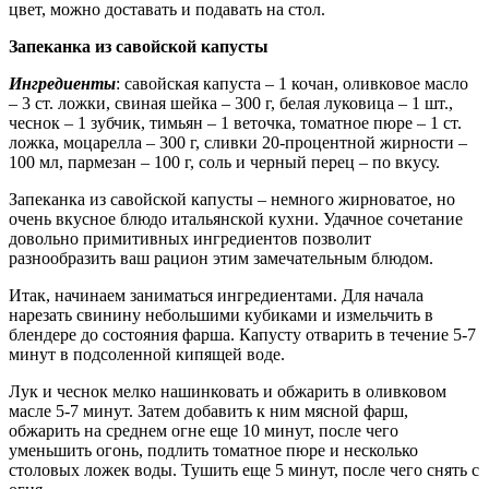
цвет, можно доставать и подавать на стол.
Запеканка из савойской капусты
Ингредиенты
: савойская капуста – 1 кочан, оливковое масло
– 3 ст. ложки, свиная шейка – 300 г, белая луковица – 1 шт.,
чеснок – 1 зубчик, тимьян – 1 веточка, томатное пюре – 1 ст.
ложка, моцарелла – 300 г, сливки 20-процентной жирности –
100 мл, пармезан – 100 г, соль и черный перец – по вкусу.
Запеканка из савойской капусты – немного жирноватое, но
очень вкусное блюдо итальянской кухни. Удачное сочетание
довольно примитивных ингредиентов позволит
разнообразить ваш рацион этим замечательным блюдом.
Итак, начинаем заниматься ингредиентами. Для начала
нарезать свинину небольшими кубиками и измельчить в
блендере до состояния фарша. Капусту отварить в течение 5-7
минут в подсоленной кипящей воде.
Лук и чеснок мелко нашинковать и обжарить в оливковом
масле 5-7 минут. Затем добавить к ним мясной фарш,
обжарить на среднем огне еще 10 минут, после чего
уменьшить огонь, подлить томатное пюре и несколько
столовых ложек воды. Тушить еще 5 минут, после чего снять с