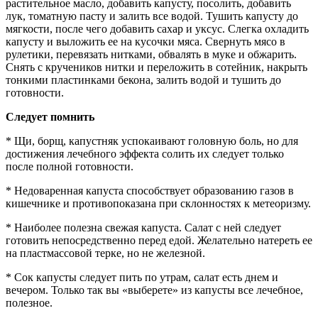
растительное масло, добавить капусту, посолить, добавить
лук, томатную пасту и залить все водой. Тушить капусту до
мягкости, после чего добавить сахар и уксус. Слегка охладить
капусту и выложить ее на кусочки мяса. Свернуть мясо в
рулетики, перевязать нитками, обвалять в муке и обжарить.
Снять с кручеников нитки и переложить в сотейник, накрыть
тонкими пластинками бекона, залить водой и тушить до
готовности.
Следует помнить
* Щи, борщ, капустняк успокаивают головную боль, но для
достижения лечебного эффекта солить их следует только
после полной готовности.
* Недоваренная капуста способствует образованию газов в
кишечнике и противопоказана при склонностях к метеоризму.
* Наиболее полезна свежая капуста. Салат с ней следует
готовить непосредственно перед едой. Желательно натереть ее
на пластмассовой терке, но не железной.
* Сок капусты следует пить по утрам, салат есть днем и
вечером. Только так вы «выберете» из капусты все лечебное,
полезное.