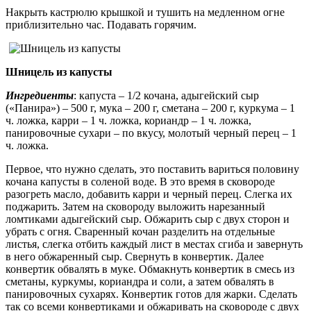
Накрыть кастрюлю крышкой и тушить на медленном огне
приблизительно час. Подавать горячим.
Шницель из капусты
Ингредиенты
: капуста – 1/2 кочана, адыгейский сыр
(«Панира») – 500 г, мука – 200 г, сметана – 200 г, куркума – 1
ч. ложка, карри – 1 ч. ложка, кориандр – 1 ч. ложка,
панировочные сухари – по вкусу, молотый черный перец – 1
ч. ложка.
Первое, что нужно сделать, это поставить вариться половину
кочана капусты в соленой воде. В это время в сковороде
разогреть масло, добавить карри и черный перец. Слегка их
поджарить. Затем на сковороду выложить нарезанный
ломтиками адыгейский сыр. Обжарить сыр с двух сторон и
убрать с огня. Сваренный кочан разделить на отдельные
листья, слегка отбить каждый лист в местах сгиба и завернуть
в него обжаренный сыр. Свернуть в конвертик. Далее
конвертик обвалять в муке. Обмакнуть конвертик в смесь из
сметаны, куркумы, кориандра и соли, а затем обвалять в
панировочных сухарях. Конвертик готов для жарки. Сделать
так со всеми конвертиками и обжаривать на сковороде с двух