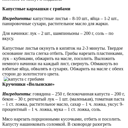
Капустные кармашки с грибами
Ингредиенты:
капустные листья – 8-10 шт., яйца – 1-2 шт.,
панировочные сухари, растительное масло для жарки.
Для начинки: лук – 2 шт., шампиньоны – 200 г, соль – по
вкусу.
Капустные листья окунуть в кипяток на 2-3 минуты. Твердое
основание листа слегка отбить. Грибы нарезать пластинками,
лук – кубиками, обжарить на масле, посолить. Выложить
немного начинки на каждый лист, свернуть. Обмакнуть во
взбитые яйца, обвалять в сухарях. Обжарить на масле с обеих
сторон до золотистого цвета.
Крученики «Волынские»
Ингредиенты
: говядина – 250 г, белокочанная капуста – 200 г,
бекон – 30 г, репчатый лук – 1 шт. (маленькая), томатная паста
– 1 ст. ложка, растительное масло, сахар – 1 ч. ложка, уксус 9-
процентный – 1 ч. ложка, мука – 1 ст. ложка, соль.
Мясо нарезать порционными кусочками, отбить и посолить.
Капусту нашинковать соломкой. В сковороде разогреть