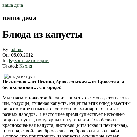
Skip
ваша дача
to
content
ваша дача
Блюда из капусты
By:
admin
On:
06.09.2012
In:
Кухонные истории
Tagged:
Кухня
Пекинская – из Пекина, брюссельская – из Брюсселя, а
белокочанная… с огорода!
Мы знаем множество блюд из капусты с самого детства: это
щи, голубцы, тушеная капуста. Рецепты этих блюд известны
во всем мире и имеют свое место в кулинарных книгах
разных народов. В настоящее время существует несколько
видов капусты, популярных в кулинарии. Это бело- и
краснокочанная капуста, листовая (китайская и пекинская),
цветная, савойская, брюссельская, брокколи и кольраби.
Вопрос, что приготовить из капусты, обычно не встает,