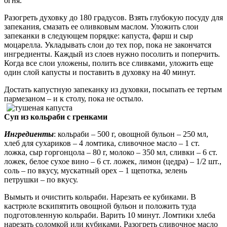
огня.
Разогреть духовку до 180 градусов. Взять глубокую посуду для
запекания, смазать ее оливковым маслом. Уложить слои
запеканки в следующем порядке: капуста, фарш и сыр
моцарелла. Укладывать слои до тех пор, пока не закончатся
ингредиенты. Каждый из слоев нужно посолить и поперчить.
Когда все слои уложены, полить все сливками, уложить еще
один слой капусты и поставить в духовку на 40 минут.
Достать капустную запеканку из духовки, посыпать ее тертым
пармезаном – и к столу, пока не остыло.
Суп из кольраби с гренками
Ингредиенты
: кольраби – 500 г, овощной бульон – 250 мл,
хлеб для сухариков – 4 ломтика, сливочное масло – 1 ст.
ложка, сыр горгонцола – 80 г, молоко – 350 мл, сливки – 6 ст.
ложек, белое сухое вино – 6 ст. ложек, лимон (цедра) – 1/2 шт.,
соль – по вкусу, мускатный орех – 1 щепотка, зелень
петрушки – по вкусу.
Вымыть и очистить кольраби. Нарезать ее кубиками. В
кастрюле вскипятить овощной бульон и положить туда
подготовленную кольраби. Варить 10 минут. Ломтики хлеба
нарезать соломкой или кубиками. Разогреть сливочное масло