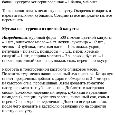
банки, кукуруза консервированная – 1 банка, майонез.
Тонко нашинковать пекинскую капусту. Окорочок отварить и
нарезать мелкими кубиками. Соединить все ингредиенты, все
перемешать.
Мусака по
—
турецки из цветной капусты
Ингредиенты
: куриный фарш – 500 г, кочан цветной капусты
– 1 шт., оливковое масло – 4 ст. ложки, луковица – 1/2 шт.,
чеснок – 4 зубчика, томатная паста – 1 ст. ложка, укроп,
петрушка – по вкусу, помидоры – 3 шт., перец красный
сладкий – 1 шт., паприка молотая – 3 ч. ложки, бульон – 1
стакан, лимонный сок – 2 ст. ложки, соль, перец – по вкусу.
Разогреть в толстостенной кастрюле оливковое масло.
Положить туда мелко нашинкованный лук и чеснок. Когда лук
станет прозрачным, добавить фарш и обжаривать 3-4 минуты
на быстром огне, перемешивая. Затем добавить томатную
пасту, перемешать и убавить огонь. Добавить в кастрюлю
овощи (соломкой нарезанный перец, кубиками нарезанные
помидоры), специи, рубленую зелень, лимонный сок, соль и
перец. Очень хорошо перемешать. Довести все до кипения,
после чего добавить в кастрюлю разобранную на соцветия
цветную капусту.