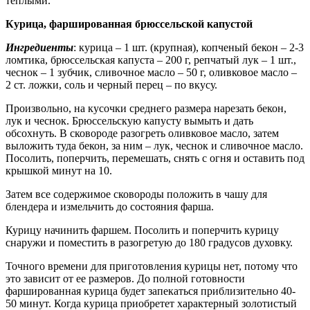
теплыми.
Курица, фаршированная брюссельской капустой
Ингредиенты
: курица – 1 шт. (крупная), копченый бекон – 2-3
ломтика, брюссельская капуста – 200 г, репчатый лук – 1 шт.,
чеснок – 1 зубчик, сливочное масло – 50 г, оливковое масло –
2 ст. ложки, соль и черный перец – по вкусу.
Произвольно, на кусочки среднего размера нарезать бекон,
лук и чеснок. Брюссельскую капусту вымыть и дать
обсохнуть. В сковороде разогреть оливковое масло, затем
выложить туда бекон, за ним – лук, чеснок и сливочное масло.
Посолить, поперчить, перемешать, снять с огня и оставить под
крышкой минут на 10.
Затем все содержимое сковороды положить в чашу для
блендера и измельчить до состояния фарша.
Курицу начинить фаршем. Посолить и поперчить курицу
снаружи и поместить в разогретую до 180 градусов духовку.
Точного времени для приготовления курицы нет, потому что
это зависит от ее размеров. До полной готовности
фаршированная курица будет запекаться приблизительно 40-
50 минут. Когда курица приобретет характерный золотистый