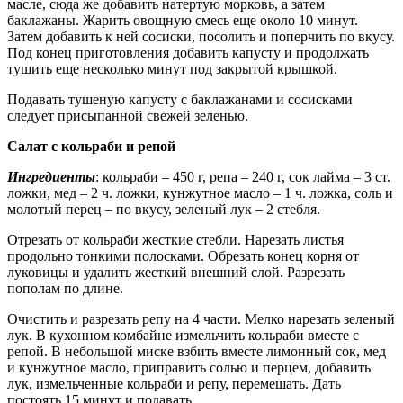
масле, сюда же добавить натертую морковь, а затем
баклажаны. Жарить овощную смесь еще около 10 минут.
Затем добавить к ней сосиски, посолить и поперчить по вкусу.
Под конец приготовления добавить капусту и продолжать
тушить еще несколько минут под закрытой крышкой.
Подавать тушеную капусту с баклажанами и сосисками
следует присыпанной свежей зеленью.
Салат с кольраби и репой
Ингредиенты
: кольраби – 450 г, репа – 240 г, сок лайма – 3 ст.
ложки, мед – 2 ч. ложки, кунжутное масло – 1 ч. ложка, соль и
молотый перец – по вкусу, зеленый лук – 2 стебля.
Отрезать от кольраби жесткие стебли. Нарезать листья
продольно тонкими полосками. Обрезать конец корня от
луковицы и удалить жесткий внешний слой. Разрезать
пополам по длине.
Очистить и разрезать репу на 4 части. Мелко нарезать зеленый
лук. В кухонном комбайне измельчить кольраби вместе с
репой. В небольшой миске взбить вместе лимонный сок, мед
и кунжутное масло, приправить солью и перцем, добавить
лук, измельченные кольраби и репу, перемешать. Дать
постоять 15 минут и подавать.