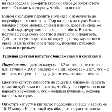
на сковородке и обжарить кусочки хлеба до золотистого
цвета. Отложить в сторону, чтобы они остыли.
Бульон с кольраби перелить в блендер и измельчить до
пюреобразного состояния. Сыр натереть на терке. Влить в
блендер с пюре молоко, сливки и вино, добавить сюда же
тертый сыр, цедру лимона и хорошо взбить. Вылить
получившуюся смесь обратно в кастрюлю и подогреть.
Добавить в суп-пюре соль по вкусу, щепотку мускатного
ореха. Налить суп-пюре в тарелку, посыпать рубленой
зеленью и гренками.
Тушеная цветная капуста с баклажанами и сосисками
Ингредиенты
: цветная капуста – 1/2 кг, копченые сосиски
или ветчина – 200 г, баклажан – 1 шт., морковь – 2 шт., лук – 2
шт., соль и перец – по вкусу, растительное масло, зелень.
Цветную капусту разобрать на соцветия, баклажан нарезать
мелкими кубиками и посолить, чтобы ушла горечь, сосиски
нарезать кружочками, лук – мелкими кубиками, морковь
натереть на терке.
Опустить капусту в кипящую подсоленную воду и варить ее
10-15 минут. Нарезанный лук обжарить на растительном