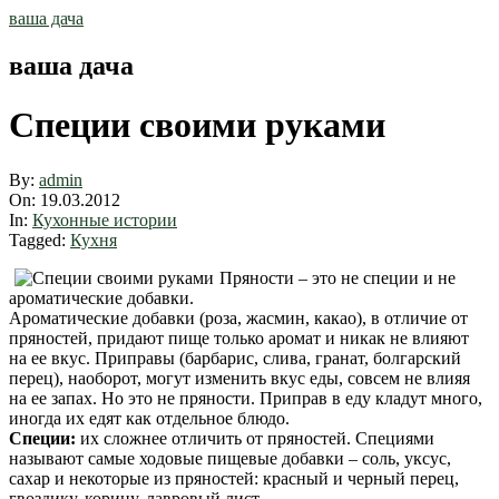
Skip
ваша дача
to
content
ваша дача
Специи своими руками
By:
admin
On:
19.03.2012
In:
Кухонные истории
Tagged:
Кухня
Пряности – это не специи и не
ароматические добавки.
Ароматические добавки (роза, жасмин, какао), в отличие от
пряностей, придают пище только аромат и никак не влияют
на ее вкус. Приправы (барбарис, слива, гранат, болгарский
перец), наоборот, могут изменить вкус еды, совсем не влияя
на ее запах. Но это не пряности. Приправ в еду кладут много,
иногда их едят как отдельное блюдо.
Специи:
их сложнее отличить от пряностей. Специями
называют самые ходовые пищевые добавки – соль, уксус,
сахар и некоторые из пряностей: красный и черный перец,
гвоздику, корицу, лавровый лист.