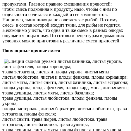
продуктами. Главное правило смешивания пряностей:
чтобы смесь подходила к продукту, надо, чтобы с ним по
отдельности сочетался и каждый из ее компонентов.
Например, тмин никогда не сочетается с рыбой. Поэтому
смесь, в состав которой входит тмин, для рыбы не годится.
Необходимо учесть, что одна и та же смесь в разных блюдах
ощущается по-разному. По готовым рецептурам в домашних
условиях можно приготовить различные смеси пряностей.
Популярные пряные смеси
листья базилика, листья укропа,
листья фенхеля, плоды кориандра;
трава эстрагона, листья и плоды укропа, листья мяты;
листья любистока, листья и плоды фенхеля, плоды кориандра;
листья мяты, листья сныти, листья базилика, листья эстрагона;
плоды укропа, плоды фенхеля, плоды кардамона, листья мяты;
трава душицы, листья мяты, листья базилика;
трава душицы, листья любистока, плоды фенхеля, плоды
укропа;
плоды пастернака, листья бархатцев, листья любистока, трава
эстрагона, плоды фенхеля;
листья сныти, трава пырея, листья любистока, трава
эстрагона, листья базилика, трава душицы;
трава душицы, листья мяты, плоды фенхеля, плоды укропа,