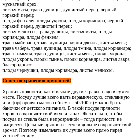
мускатный орех;
листья мяты, трава душицы, душистый перец, черный
горький перец;
плоды фенхеля, плоды укропа, плоды кориандра, черный
горький перец, душистый перец;
листья мелиссы, трава душицы, листья мяты, плоды
кориандра, плоды фенхеля;
трава майорана, трава душицы, корни дягиля, листья мяты;
трава чабера, трава душицы, плоды тмина, плоды кориандра;
трава тимьяна, трава душицы, листья мяты, плоды укропа;
плоды укропа, плоды тмина, плоды кориандра, листья лавра
благородного;
плоды чернушки, плоды кориандра, листья мелиссы.
Совет по хранению пряностей!
Хранить пряности, как и всякие другие травы, надо в сухом
месте. Посуду лучше всего взять керамическую, стеклянную
или фарфоровую малого объема – 50-100 г (можно брать
баночки от детского питания). В такой посуде пряности
хорошо сохраняют свой вкус и запах. Желательно, чтобы
посуда из стекла была непрозрачной – тогда пряности не
выцветут. Цельные пряности легче и дольше сохраняют свой
аромат. Поэтому измельчать их лучше всего прямо перед
употреблением.