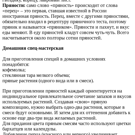
Пряности:
само слово «пряность» происходит от слова
«перец» – это первая, ставшая известной в России
иностранная пряность. Перец, вместе с другими пряностями,
обязательно входил в рецептуру пряничного теста, поэтому
пряник и называется «пряником». Пряности и пахнут, и вкус
еды меняют. В еду пряностей кладут совсем чуть-чуть. Всего
насчитывается около полторы сотни пряностей.
Домашняя спец-мастерская
Для приготовления специй в домашних условиях
понадобятся:
кофемолка;
стеклянная тара мелкого объема;
пряные растения (одного вида или в смеси).
При приготовлении пряностей каждый ориентируется на
индивидуальное привлекательное сочетание запахов и вкусов
используемых растений. Создавая «свою» пряную
композицию, нужно выбрать одно-два растения, которые в
смеси будут основными. И затем для их оттенения добавить к
основе еще два-три вида желаемых растений.
Для придания цвета пряным смесям часто используют цветки
бархатцев или календулы.
Добавление перца (красного или черного) увеличивает