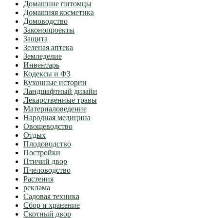
Домашние питомцы
Домашняя косметика
Домоводство
Законопроекты
Защита
Зеленая аптека
Земледелие
Инвентарь
Кодексы и ФЗ
Кухонные истории
Ландшафтный дизайн
Лекарственные травы
Материаловедение
Народная медицина
Овощеводство
Отдых
Плодоводство
Постройки
Птичий двор
Пчеловодство
Растения
реклама
Садовая техника
Сбор и хранение
Скотный двор