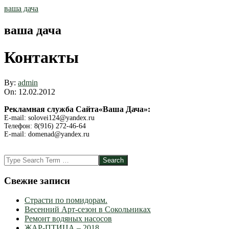
Skip
ваша дача
to
content
ваша дача
Контакты
By:
admin
On:
12.02.2012
Рекламная служба Сайта«Ваша Дача»:
Е-mail: solovei124@yandex.ru
Телефон: 8(916) 272-46-64
Е-mail:
d
omenad@yandex.ru
2012-
Search
02-
12
Свежие записи
Страсти по помидорам.
Весенний Арт-сезон в Сокольниках
Ремонт водяных насосов
ЖАР-ПТИЦА – 2018