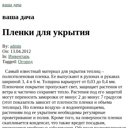
Skip
ваша дача
to
content
ваша дача
Пленки для укрытия
By:
admin
On:
13.04.2012
In:
Инвентарь
Tagged:
Огород
Самый известный материал для укрытия теплиц –
полиэтиленовая пленка. Ее выпускают в рулонах и рукавах
шириной 3, 4 и 6 м. Толщина варьирует от 0,03 до 0,4 мм.
Пленочное покрытие пропускает свет, защищает растения от
ветра и частично сохраняет тепло. Растения под его защитой
могут переносить заморозки от минус 2 до минус 7 градусов
(этот показатель зависит от плотности пленки и объема
теплицы). Но пленка воздухо- и водонепроницаема,
растениям под ее укрытием необходимы регулярные
проветривание и полив. Кроме того, на поверхности пленки
скапливается конденсат, что также вредит посадкам,
провоцируя грибковые заболевания. Обычная полиэтиленовая