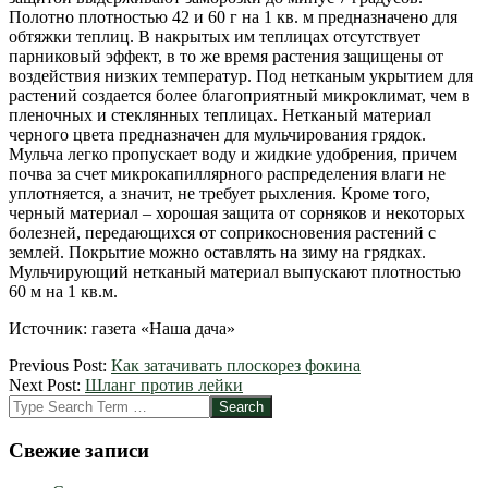
Полотно плотностью 42 и 60 г на 1 кв. м предназначено для
обтяжки теплиц. В накрытых им теплицах отсутствует
парниковый эффект, в то же время растения защищены от
воздействия низких температур. Под нетканым укрытием для
растений создается более благоприятный микроклимат, чем в
пленочных и стеклянных теплицах. Нетканый материал
черного цвета предназначен для мульчирования грядок.
Мульча легко пропускает воду и жидкие удобрения, причем
почва за счет микрокапиллярного распределения влаги не
уплотняется, а значит, не требует рыхления. Кроме того,
черный материал – хорошая защита от сорняков и некоторых
болезней, передающихся от соприкосновения растений с
землей. Покрытие можно оставлять на зиму на грядках.
Мульчирующий нетканый материал выпускают плотностью
60 м на 1 кв.м.
Источник: газета «Наша дача»
2012-
Previous Post:
Как затачивать плоскорез фокина
04-
Next Post:
Шланг против лейки
13
Search
Свежие записи