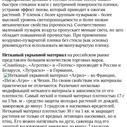
быстрое стекание влаги с внутренней поверхности пленки,
устраняя эффект линзы, который приводит к ожогам
растений. У пленок с более крупным пузырьком – более
высокий уровень светопроницаемости и более низкие
механические свойства (прочность). Соответственно
маленький пузырек воздуха пропускает меньше света, но зато
обладает повышенной прочностью. При применении
воздушно-пузырчатой пленки без стекла (как основы)
рекомендуется использовать мелкопузырчатую пленку.
Нетканый укрывной материал
на российском рынке
представлен большим количеством торговых марок.
«Спанбонд», «Агротекс» и «Геотекс» производят в России и
Беларуси, «Лутрасил» – в Германии,
«Агрил» – во Франции,
«Пегас-Агро» – в Чехии. По своим свойствам эти материалы
практически не отличаются. Различают несколько
модификаций нетканого материала в зависимости от его
плотности. Самый легкий и тонкий материал плотностью 17 г
на 1?кв. м – средство защиты молодых растений от дождей,
заморозков до минус 3 градусов и насекомых-вредителей.
Нетканый материал плотностью 30 г на 1 кв. м защищает
растения не только от вредных летающих насекомых, но и
птиц. Его можно натягивать на дуги, саженцы под его
защитой выдерживают заморозки до минус 7 градусов.