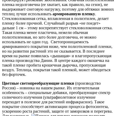
пленка недолговечна (ее хватает, как правило, на сезон), не
выдерживает снеговую нагрузку, поэтому для обтяжки зимних
теплиц лучше использовать
армированную пленку
.
Стекловолоконная сетка, вплавленная в полиэтилен, делает
пленку более прочной. Случайный разрыв «не поедет»
дальше 1 см – этому воспрепятствует стекловолоконная сетка.
Такая пленка менее пластична, нежели обычная
полиэтиленовая, но зато более долговечна, ее можно
использовать не один год. Светопроницаемость
армированного покрытия ниже, чем полиэтиленовой пленки,
но на развитии растений это не сказывается. В последнее
время на рынке появилась «дышащая» и влагопропускающая
пленка производства Дании. В центре каждого окошечка на
такой пленке пробита крошечная дырочка, пропускающая
воздух. Теплица, покрытая такой пленкой, может обходиться
без форточек.
Цветные светопреобразующие пленки
(производство
Россия) – новинка на нашем рынке. Их отличительная
особенность – специальные добавки, преобразующие спектр
солнечного излучения (ультрафиолетовое излучение
переходит в полезное для растений инфракрасное). Такое
покрытие способствует активизации процесса фотосинтеза,
ускорению роста растений, защите от заморозков и перегрева.
Для различных
регионов подходят