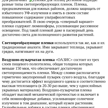
разные типы светопреобразующих пленок. Пленка,
предназначенная для южных районов, должна защищать от
избыточного УФ-излучения и иметь в своем составе
повышенное содержание ультрафиолетовых
преобразователей. В свою очередь «северный вариант»
пленки содержит люминофоры, усиливающие рассеянное
освещение. Под такой пленкой даже в пасмурный день
достаточно света для полноценного развития растений.
Светопреобразующие пленки
используются так же, как и их
традиционные аналоги. Ими закрывают теплицы, укрывают
грядки, натягивают их на дуги.
Воздушно-пузырчатая пленка
«ОАЗИС» состоит из трех
слоев пищевого полиэтилена, общая толщина которых
меньше 150 мкм, что обеспечивает достаточную
светопроницаемость пленки. Между слоями располагается
герметично закупоренный пузырек сухого воздуха, благодаря
чему достигается эффект воздушного одеяла и соответственно
высокая теплозащита (в 20-30 раз выше, чем у однослойных
укрывных материалов). Воздушно-пузырчатая пленка
обладает высокой механической прочностью и включает в
себя люминофорные добавки, усиливающие солнечное
излучение в том диапазоне, который нужен растениям.
Гидрофильные добавки в составе пленки обеспечивают