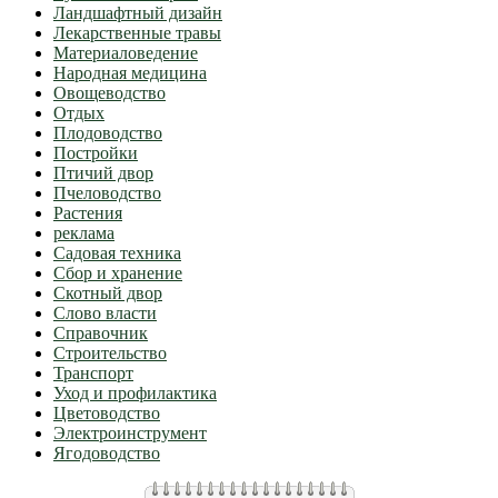
Ландшафтный дизайн
Лекарственные травы
Материаловедение
Народная медицина
Овощеводство
Отдых
Плодоводство
Постройки
Птичий двор
Пчеловодство
Растения
реклама
Садовая техника
Сбор и хранение
Скотный двор
Слово власти
Справочник
Строительство
Транспорт
Уход и профилактика
Цветоводство
Электроинструмент
Ягодоводство