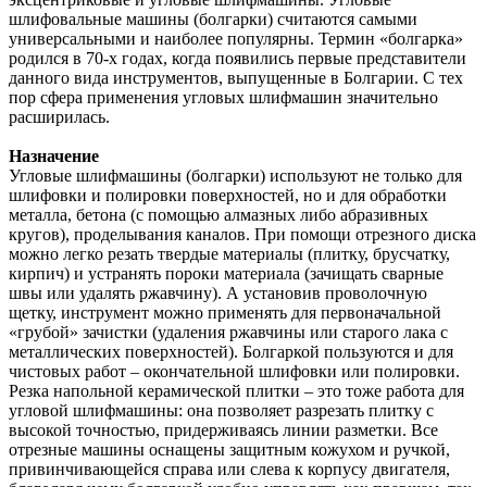
шлифовальные машины (болгарки) считаются самыми
универсальными и наиболее популярны. Термин «болгарка»
родился в 70-х годах, когда появились первые представители
данного вида инструментов, выпущенные в Болгарии. С тех
пор сфера применения угловых шлифмашин значительно
расширилась.
Назначение
Угловые шлифмашины (болгарки) используют не только для
шлифовки и полировки поверхностей, но и для обработки
металла, бетона (с помощью алмазных либо абразивных
кругов), проделывания каналов. При помощи отрезного диска
можно легко резать твердые материалы (плитку, брусчатку,
кирпич) и устранять пороки материала (зачищать сварные
швы или удалять ржавчину). А установив проволочную
щетку, инструмент можно применять для первоначальной
«грубой» зачистки (удаления ржавчины или старого лака с
металлических поверхностей). Болгаркой пользуются и для
чистовых работ – окончательной шлифовки или полировки.
Резка напольной керамической плитки – это тоже работа для
угловой шлифмашины: она позволяет разрезать плитку с
высокой точностью, придерживаясь линии разметки. Все
отрезные машины оснащены защитным кожухом и ручкой,
привинчивающейся справа или слева к корпусу двигателя,