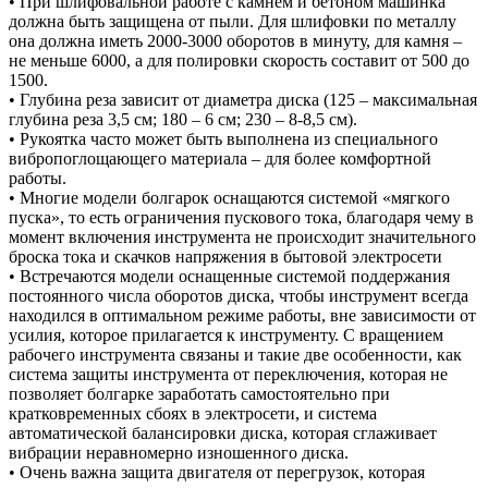
• При шлифовальной работе с камнем и бетоном машинка
должна быть защищена от пыли. Для шлифовки по металлу
она должна иметь 2000-3000 оборотов в минуту, для камня –
не меньше 6000, а для полировки скорость составит от 500 до
1500.
• Глубина реза зависит от диаметра диска (125 – максимальная
глубина реза 3,5 см; 180 – 6 см; 230 – 8-8,5 см).
• Рукоятка часто может быть выполнена из специального
вибропоглощающего материала – для более комфортной
работы.
• Многие модели болгарок оснащаются системой «мягкого
пуска», то есть ограничения пускового тока, благодаря чему в
момент включения инструмента не происходит значительного
броска тока и скачков напряжения в бытовой электросети
• Встречаются модели оснащенные системой поддержания
постоянного числа оборотов диска, чтобы инструмент всегда
находился в оптимальном режиме работы, вне зависимости от
усилия, которое прилагается к инструменту. С вращением
рабочего инструмента связаны и такие две особенности, как
система защиты инструмента от переключения, которая не
позволяет болгарке заработать самостоятельно при
кратковременных сбоях в электросети, и система
автоматической балансировки диска, которая сглаживает
вибрации неравномерно изношенного диска.
• Очень важна защита двигателя от перегрузок, которая