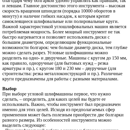
благодаря чему болгаркой удобно управлять как правшам, так
и левшам. Главное достоинство этого инструмента – высокая
скорость вращения шпинделя (порядка 10000 оборотов в
минуту) и наличие гибких насадок, к которым крепят
самоклеящиеся шлифовальные или полировальные круги.
Важной характеристикой углошлифовальных машин является
потребляемая мощность. Более мощный инструмент не так
быстро нагревается и позволяет использовать диски с
большим диаметром, определяющим функциональные
возможности болгарок: чем больше диаметр диска, тем глубже
можно сделать разрез. Угловые шлифмашины можно
разделить на одно- и двуручные. Машины с кругом до 150 мм,
как правило, одноручные (для бытовых нужд – резка
арматуры и пр.), с кругом 180 и 230 мм – двуручные (для
строительства: резка металлоконструкций и пр.). Различные
круги предназначены для работы с разными материалами.
Выбор
При выборе угловой шлифмашины первое, что нужно
сделать, – определить, для каких целей вы будете ее
использовать. Важно, чтобы инструмент был предназначен
именно для этих целей. Исходя из предполагаемых сфер
применения может быть полезным приобрести две болгарки
разного размера. Из особенностей инструмента можно
выделить следующее: