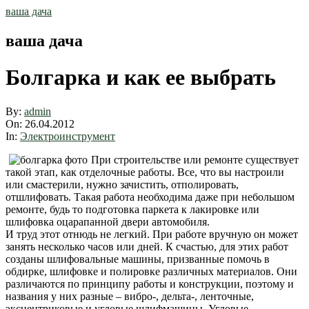
Skip
ваша дача
to
content
ваша дача
Болгарка и как ее выбрать
By:
admin
On:
26.04.2012
In:
Электроинструмент
При строительстве или ремонте существует
такой этап, как отделочные работы. Все, что вы настроили
или смастерили, нужно зачистить, отполировать,
отшлифовать. Такая работа необходима даже при небольшом
ремонте, будь то подготовка паркета к лакировке или
шлифовка оцарапанной двери автомобиля.
И труд этот отнюдь не легкий. При работе вручную он может
занять несколько часов или дней. К счастью, для этих работ
созданы шлифовальные машины, призванные помочь в
обдирке, шлифовке и полировке различных материалов. Они
различаются по принципу работы и конструкции, поэтому и
названия у них разные – вибро-, дельта-, ленточные,
эксцентриковые и угловые шлифмашины. Угловые