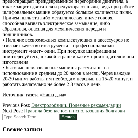
предотвращает преждевременное перегорание двигателя, а
также защита двигателя и редуктора от пыли, ведь при работе
шлифовальных машин образуется большое количество пыли.
Причем пыль эта либо металлическая, иначе говоря,
способная вызвать электрическое замыкание, либо
абразивная, опасная для механических передач и
подшипников.
• Наличие всевозможных комплектующих и аксессуаров не
означает качество инструмента – профессиональный
инструмент «идет» один. При покупке шлифмашины
поинтересуйтесь, в какой стране и каким производителем она
изготовлена.
• Бытовые шлифовальные машины рассчитаны на
использование в среднем до 20 часов в месяц. Через каждые
20-30 минут работы им необходим перерыв на 15-20 минут, и
работать желательно не более 2-3 часов в день.
Источник: газета «Наша дача»
2012-
Previous Post:
Электролобзики. Полезные рекомендации
04-
Next Post:
Правила безопасности использования болгарки
26
Search
Свежие записи