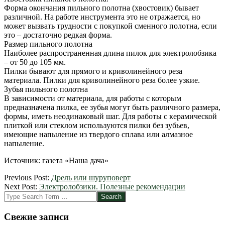
Форма окончания пильного полотна (хвостовик) бывает
различной. На работе инструмента это не отражается, но
может вызвать трудности с покупкой сменного полотна, если
это – достаточно редкая форма.
Размер пильного полотна
Наиболее распространенная длина пилок для электролобзика
– от 50 до 105 мм.
Пилки бывают для прямого и криволинейного реза
материала. Пилки для криволинейного реза более узкие.
Зубья пильного полотна
В зависимости от материала, для работы с которым
предназначена пилка, ее зубья могут быть различного размера,
формы, иметь неодинаковый шаг. Для работы с керамической
плиткой или стеклом используются пилки без зубьев,
имеющие напыление из твердого сплава или алмазное
напыление.
Источник: газета «Наша дача»
2012-
Previous Post:
Дрель или шуруповерт
04-
Next Post:
Электролобзики. Полезные рекомендации
26
Search
Свежие записи