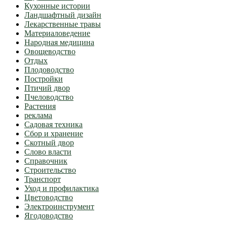
Кухонные истории
Ландшафтный дизайн
Лекарственные травы
Материаловедение
Народная медицина
Овощеводство
Отдых
Плодоводство
Постройки
Птичий двор
Пчеловодство
Растения
реклама
Садовая техника
Сбор и хранение
Скотный двор
Слово власти
Справочник
Строительство
Транспорт
Уход и профилактика
Цветоводство
Электроинструмент
Ягодоводство