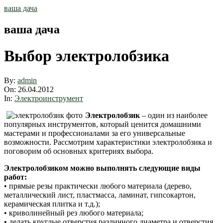
Skip
ваша дача
to
content
ваша дача
Выбор электролобзика
By:
admin
On:
26.04.2012
In:
Электроинструмент
Электролобзик
– один из наиболее
популярных инструментов, который ценится домашними
мастерами и профессионалами за его универсальные
возможности. Рассмотрим характеристики электролобзика и
поговорим об основных критериях выбора.
Электролобзиком можно выполнять следующие виды
работ:
• прямые резы практически любого материала (дерево,
металлический лист, пластмасса, ламинат, гипсокартон,
керамическая плитка и т.д.);
• криволинейный рез любого материала;
• делать круглые отверстия различного диаметра и отверстия