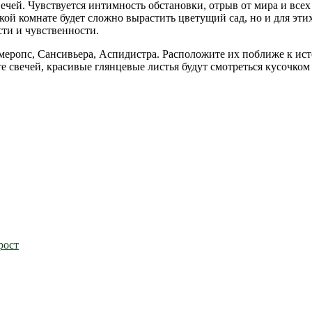
ечей. Чувствуется интимность обстановки, отрыв от мира и все
акой комнате будет сложно вырастить цветущий сад, но и для эт
ти и чувственности.
меропс, Сансивьера, Аспидистра. Расположите их поближе к ист
те свечей, красивые глянцевые листья будут смотреться кусочко
рост