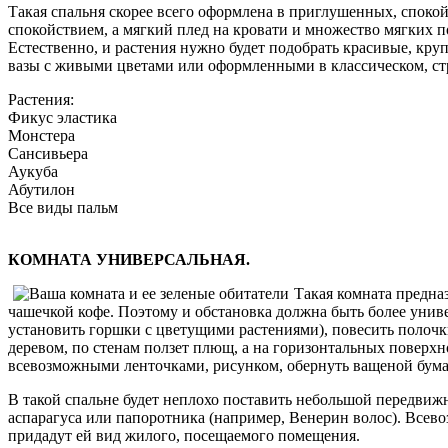
Такая спальня скорее всего оформлена в приглушенных, споко
спокойствием, а мягкий плед на кровати и множество мягких п
Естественно, и растения нужно будет подобрать красивые, кру
вазы с живыми цветами или оформленными в классическом, ст
Растения:
Фикус эластика
Монстера
Сансивьера
Аукуба
Абутилон
Все виды пальм
КОМНАТА УНИВЕРСАЛЬНАЯ.
Такая комната предназ
чашечкой кофе. Поэтому и обстановка должна быть более униве
установить горшки с цветущими растениями), повесить полочк
деревом, по стенам ползет плющ, а на горизонтальных поверх
всевозможными ленточками, рисунком, обернуть ващеной бума
В такой спальне будет неплохо поставить небольшой передвижно
аспарагуса или папоротника (например, Венерин волос). Всев
придадут ей вид жилого, посещаемого помещения.