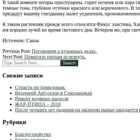
В такой комнате шторы приспущены, горит ночник или пара св
темные тона, глубокие оттенки красного или коричневого. В т
придадут вашему гнездышку налет уединения, проникновеннос
К таким растениям прежде всего относятся Фикус эластика, Ха
им порцию лучей во время светового дня. Вечером же, при све
Источник: Cauua
2012-
Previous Post:
Поговорим о кухонных делах.
03-
Next Post:
Помогите пятнам исчезнуть.
10
Search
Свежие записи
Страсти по помидорам.
Весенний Арт-сезон в Сокольниках
Ремонт водяных насосов
ЖАР-ПТИЦА – 2018
После четырех лет падения на оконном рынке ожидается 
Рубрики
Благоустройство
Будьте здоровы