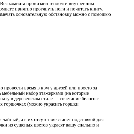
 Вся комната пронизана теплом и внутренним
омнате приятно протянуть ноги и почитать книгу.
Размечать основательную обстановку можно с помощью
но провести время в кругу друзей или просто за
ь мебельный набор этажерками (на которые
нату в деревенском стиле — сочетание белого с
ых горшочках (можно украсить горшки
 чайный, а в их отсутствие станет подставкой для
лки из сушеных цветов украсят вашу спальню и