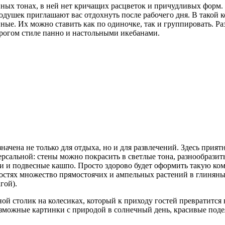
йных тонах, в ней нет кричащих расцветок и причудливых форм.
одушек приглашают вас отдохнуть после рабочего дня. В такой к
пные. Их можно ставить как по одиночке, так и группировать. 
рогом стиле панно и настольными икебанами.
начена не только для отдыха, но и для развлечений. Здесь прият
рсальной: стены можно покрасить в светлые тона, разнообразит
и и подвесные кашпо. Просто здорово будет оформить такую ком
ностях множество прямостоячих и ампельных растений в глинян
гой).
й столик на колесиках, который к приходу гостей превратится в
озможные картинки с природой в солнечный день, красивые поде