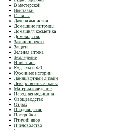
В мастерской
Выставки
Главная
Дачная амнистия
Домашние питомцы
Домашняя косметика
Домоводство
Законопроекты
Защита
Зеленая аптека
Земледелие
Инвентарь
Кодексы и ФЗ
Кухонные истории
Ландшафтный дизайн
Лекарственные травы
Материаловедение
Народная медицина
Овощеводство
Отдых
Плодоводство
Постройки
Птичий двор
Пчеловодство