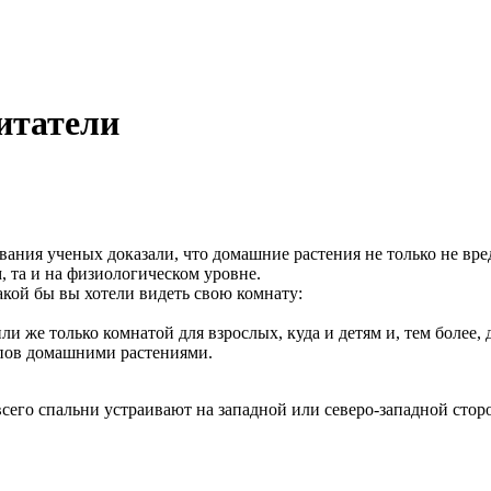
итатели
ания ученых доказали, что домашние растения не только не вре
, та и на
физиологическом уровне.
какой бы вы хотели видеть свою комнату:
 или же только комнатой для взрослых, куда и детям и, тем бол
ипов домашними растениями.
сего спальни устраивают на западной или северо-западной сторо