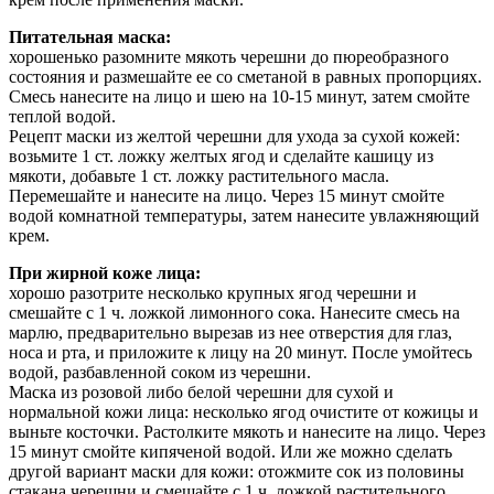
Питательная маска:
хорошенько разомните мякоть черешни до пюреобразного
состояния и размешайте ее со сметаной в равных пропорциях.
Смесь нанесите на лицо и шею на 10-15 минут, затем смойте
теплой водой.
Рецепт маски из желтой черешни для ухода за сухой кожей:
возьмите 1 ст. ложку желтых ягод и сделайте кашицу из
мякоти, добавьте 1 ст. ложку растительного масла.
Перемешайте и нанесите на лицо. Через 15 минут смойте
водой комнатной температуры, затем нанесите увлажняющий
крем.
При жирной коже лица:
хорошо разотрите несколько крупных ягод черешни и
смешайте с 1 ч. ложкой лимонного сока. Нанесите смесь на
марлю, предварительно вырезав из нее отверстия для глаз,
носа и рта, и приложите к лицу на 20 минут. После умойтесь
водой, разбавленной соком из черешни.
Маска из розовой либо белой черешни для сухой и
нормальной кожи лица: несколько ягод очистите от кожицы и
выньте косточки. Растолките мякоть и нанесите на лицо. Через
15 минут смойте кипяченой водой. Или же можно сделать
другой вариант маски для кожи: отожмите сок из половины
стакана черешни и смешайте с 1 ч. ложкой растительного