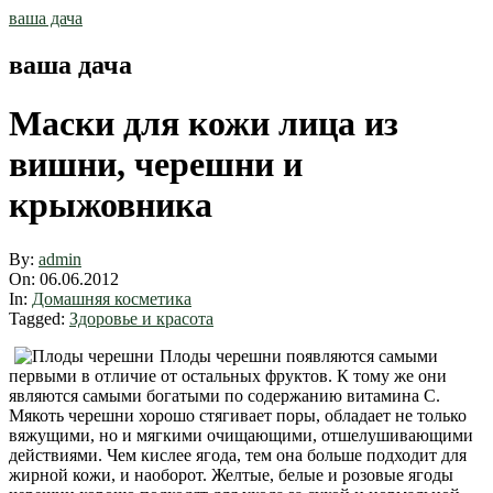
Skip
ваша дача
to
content
ваша дача
Маски для кожи лица из
вишни, черешни и
крыжовника
By:
admin
On:
06.06.2012
In:
Домашняя косметика
Tagged:
Здоровье и красота
Плоды черешни появляются самыми
первыми в отличие от остальных фруктов. К тому же они
являются самыми богатыми по содержанию витамина C.
Мякоть черешни хорошо стягивает поры, обладает не только
вяжущими, но и мягкими очищающими, отшелушивающими
действиями. Чем кислее ягода, тем она больше подходит для
жирной кожи, и наоборот. Желтые, белые и розовые ягоды