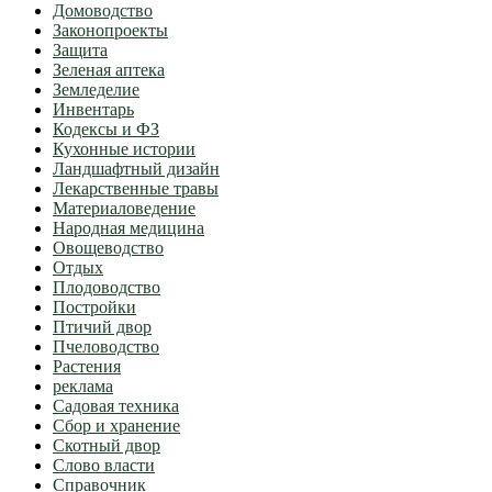
Домоводство
Законопроекты
Защита
Зеленая аптека
Земледелие
Инвентарь
Кодексы и ФЗ
Кухонные истории
Ландшафтный дизайн
Лекарственные травы
Материаловедение
Народная медицина
Овощеводство
Отдых
Плодоводство
Постройки
Птичий двор
Пчеловодство
Растения
реклама
Садовая техника
Сбор и хранение
Скотный двор
Слово власти
Справочник