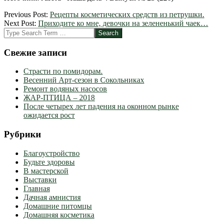
2012-
Previous Post:
Рецепты косметических средств из петрушки.
06-
Next Post:
Приходите ко мне, девочки на зелененький чаек…
06
Search
Свежие записи
Страсти по помидорам.
Весенний Арт-сезон в Сокольниках
Ремонт водяных насосов
ЖАР-ПТИЦА – 2018
После четырех лет падения на оконном рынке
ожидается рост
Рубрики
Благоустройство
Будьте здоровы
В мастерской
Выставки
Главная
Дачная амнистия
Домашние питомцы
Домашняя косметика