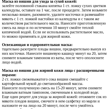
Маска из вишни для ухода за сухой кожей:
залейте половиной стакана кипятка 1 ст. ложку сухих цветков
календулы, оставьте на 1 час, после процедите. Затем возьмите
несколько вишен, разомните, удалите косточки и размешайте
мякоть с 1 ст. ложкой настойки из календулы и с таким же
количеством растительного масла. Нанесите приготовленную
смесь на лицо и по истечении 10 минут смойте теплой
кипяченой водой. Если не использовать растительное масло,
то можно применять и для жирной кожи.
Освежающая и оздоровительная маска:
тщательно разотрите плоды вишни, предварительно вынув из
них косточки. Нанесите вишневую кашицу минут на 20, затем
снимите влажным тампоном из ваты, после чего ополосните
лицо водой.
Маска из вишни для жирной кожи лица с расширенными
порами:
2 ст. ложки свежевыжатого сока вишни смешайте с
картофельной мукой до сметанообразной массы.
Нанесите полученную смесь на 15-20 минут, затем снимите
влажным ватным тампоном, смоченным в холодной воде.
Еще один рецепт для ухода за жирной кожей: отожмите сок из
мякоти плодов вишни, смочите в нем салфетку из марли и
наложите ее на лицо на 20 минут, после чего умойтесь