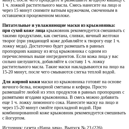
1 ч. ложкой растительного масла. Смесь нанесите на лицо и
через 15 минут снимите ватным кружочком, смоченным в
оставшемся процеженном молоке.
Питательные и увлажняющие маски из крыжовника:
при сухой коже лица
крыжовник рекомендуется смешивать с
такими продуктами, как сметана, сливки, яичный желтоки
творог (при увядающей коже добавляйте к творогу еще 1 ч.
ложку меда). Достаточно будет размешать в равных
пропорциях кашицу из ягод крыжовника с одним из
перечисленных выше ингредиентов. Если кожа лица у вас
сильно шелушится, добавляйте к составу 1 ч. ложку
растительного масла. Такие маски накладываются на лицо на
15-20 минут, после чего смываются слегка теплой водой.
Для жирной кожи
маски из крыжовника готовят на основе
яичного белка, нежирной сметаны и кефира. Просто
размешайте любой из этих продуктов в равных пропорциях с
размятыми ягодами крыжовника. В смесь можно добавить
еще 1 ч. ложку лимонного сока. Нанесите маску на лицо и
через 15-20 минут смойте прохладной водой. При
комбинированной коже крыжовник рекомендуется смешивать
с йогуртом.
Источник: газета «Наша дача». Выпуск № 23 (226)