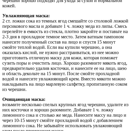
черешни хорошо подходят для ухода за сухой и нормальной
кожей.
Увлажняющая маска:
2 ст. ложки сока из темных ягод смешайте со столовой ложкой
персикового масла и добавьте 1 ч. ложку меда из липы. Смесь
перелейте в емкость из стекла, плотно закройте и поставьте на
2-3 дня в прохладное темное место. Затем ватным тампоном
нанесите полученный состав на лицо и спустя 15 минут
смойте теплой водой. Если вы купили черешню, а она
оказалась кислой, не нужно расстраиваться, из нее можно
приготовить отличную маску для кожи, которая поможет
сузить поры и очистить лицо. Хорошо разомните мякоть ягод,
предварительно удалив косточки, и нанесите ее на лицо, шею
и область декольте на 15 минут. После смойте прохладной
водой и нанесите увлажняющий крем. Вместо мякоти можно
накладывать на лицо марлевую салфетку, пропитанную соком
из черешни.
Очищающая маска:
возьмите несколько спелых крупных ягод черешни, удалите из
них косточки и хорошо разомните. Добавьте 1 ч. ложку
лимонного сока и столько же меда. Нанесите массу на лицо и
через 10-15 минут смойте прохладной водой с добавлением
лимонного сока. Не забывайте использовать увлажняющий
крем после применения маски.