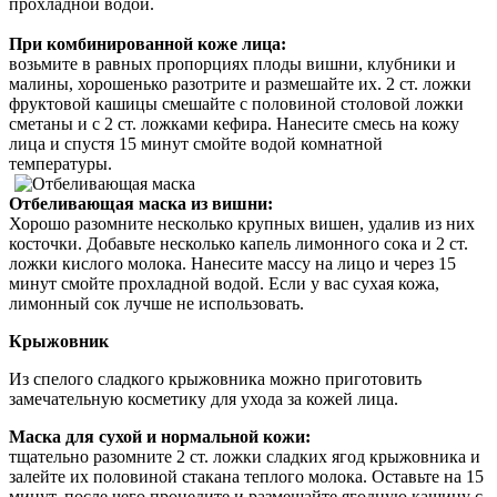
прохладной водой.
При комбинированной коже лица:
возьмите в равных пропорциях плоды вишни, клубники и
малины, хорошенько разотрите и размешайте их. 2 ст. ложки
фруктовой кашицы смешайте с половиной столовой ложки
сметаны и с 2 ст. ложками кефира. Нанесите смесь на кожу
лица и спустя 15 минут смойте водой комнатной
температуры.
Отбеливающая маска из вишни:
Хорошо разомните несколько крупных вишен, удалив из них
косточки. Добавьте несколько капель лимонного сока и 2 ст.
ложки кислого молока. Нанесите массу на лицо и через 15
минут смойте прохладной водой. Если у вас сухая кожа,
лимонный сок лучше не использовать.
Крыжовник
Из спелого сладкого крыжовника можно приготовить
замечательную косметику для ухода за кожей лица.
Маска для сухой и нормальной кожи:
тщательно разомните 2 ст. ложки сладких ягод крыжовника и
залейте их половиной стакана теплого молока. Оставьте на 15
минут, после чего процедите и размешайте ягодную кашицу с