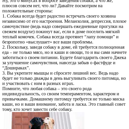
Ну, это о минусах в вопросе заведения собаки, а что же,
плюсов совсем нет, что ли? Давайте посмотрим на
положительные стороны:
1. Собака всегда будет радостно встречать своего хозяина
независимо от его настроения. Меланхолия, депрессия, плохое
самочувствие (ведь надо совершать ежедневные прогулки на
свежем воздухе) покинут вас, если в доме поселить мягкий
теплый комочек. Собака всегда протянет “лапу помощи” и
безропотно «выслушает» все ваши проблемы.
2. Поскольку, заведя собаку в доме, ей требуется полноценная
еда – не только мясо, но и каши и овощи, то и вы сами начнете
заботиться о своем питании. Будете благодарить своего Джека
за улучшение самочувствия, навсегда забыв о фастфуде и
“Дошираках”.
3. Вы укрепите мышцы и сбросите лишний вес. Ведь надо
будет не только дважды в день выгуливать своего питомца, но
и участвовать с ним в разных играх.
Помните, что любая собака – это своего рода
индивидуальность, со своим темпераментом, характером и
привычками. Домашнему питомцу требуется не только миска
каши, но и ваши внимание, забота и ласка. Это главный совет
тому, кто хочет завести себе собаку.