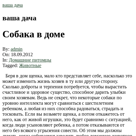
Skip
ваша дача
to
content
ваша дача
Собака в доме
By:
admin
On:
18.09.2012
In:
Домашние питомцы
Tagged:
Животные
Беря в дом щенка, мало кто представляет себе, насколько это
может изменить жизнь хозяев в ту или другую сторону.
Сколько доброты и терпения потребуется, чтобы вырастить
счастливое и здоровое существо, способное дарить улыбки
своим хозяевам. Ведь не секрет, что некоторые собаки по
уровню интеллекта могут сравниться с шестилетним
ребенком, а любая из них способна радоваться, страдать и
тосковать. Если вы возьмете щенка, а потом откажетесь от
него, как от живой игрушки, это будет сравнимо с ситуацией,
когда люди усыновляют ребенка, а потом отказываются от
него без всякого угрызения совести. Об этом мы должны
думать, когда собираемся заводить любое домашнее животное.