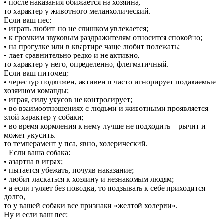
• после наказания обижается на хозяина,
то характер у животного меланхолический.
Если ваш пес:
• играть любит, но не слишком увлекается;
• к громким звуковым раздражителям относится спокойно;
• на прогулке или в квартире чаще любит полежать;
• лает сравнительно редко и не активно,
то характер у него, определенно, флегматичный.
Если ваш питомец:
• чересчур подвижен, активен и часто игнорирует подаваемые
хозяином команды;
• играя, силу укусов не контролирует;
• во взаимоотношениях с людьми и животными проявляется
злой характер у собаки;
• во время кормления к нему лучше не подходить – рычит и
может укусить,
то темперамент у пса, явно, холерический.
Если ваша собака:
• азартна в играх;
• пытается убежать, почуяв наказание;
• любит ласкаться к хозяину и незнакомым людям;
• а если гуляет без поводка, то подзывать к себе приходится
долго,
то у вашей собаки все признаки «желтой холерии».
Ну и если ваш пес: