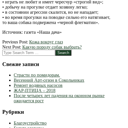
• играть не любит и имеет чересчур «строгий вид»;
• добычу на прогулке отдает хозяину легко;
• в состоянии агрессии скалится, но не нападает;
• во время прогулки на поводке сильно его натягивает,
то ваша собака подвержена «черной флегматии».
Источник: газета «Наша дача»
2012-
Previous Post:
Кожа вокруг глаз
09-
Next Post:
Какую породу собак выбрать?
18
Search
Свежие записи
Страсти по помидорам.
Весенний Арт-сезон в Сокольниках
Ремонт водяных насосов
ЖАР-ПТИЦА – 2018
После четырех лет падения на оконном рынке
ожидается рост
Рубрики
Благоустройство