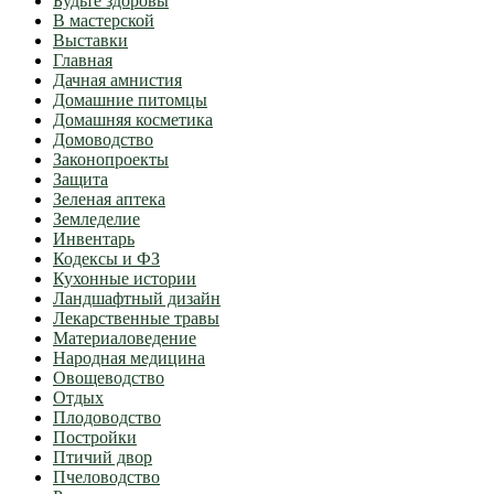
Будьте здоровы
В мастерской
Выставки
Главная
Дачная амнистия
Домашние питомцы
Домашняя косметика
Домоводство
Законопроекты
Защита
Зеленая аптека
Земледелие
Инвентарь
Кодексы и ФЗ
Кухонные истории
Ландшафтный дизайн
Лекарственные травы
Материаловедение
Народная медицина
Овощеводство
Отдых
Плодоводство
Постройки
Птичий двор
Пчеловодство