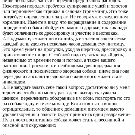
лишь небольшая часть из перечня предстоящих расходов.
Некоторым породам требуется купирование ушей и хвостов
или периодическая стрижка в салонах (тримминг). Это тоже
потребует определенных затрат. Не говоря уж о ежедневном
кормлении. Имейте в виду, что выращивание и содержание
породистой собаки обойдется намного дороже, так как надо
будет оплачивать ее дрессировку и участие в выставках.
2. Подумайте, сможет ли кто-нибудь из членов вашей семьи
каждый день уделять несколько часов домашнему питомцу.
Это время уйдет на прогулки, уход за шерстью, дрессировку и
приготовление пищи. С собакой надо гулять каждый день,
независимо от времени года и погоды, а также вашего
настроения. Прогулки эти необходимы для поддержания
физического и психического здоровья собаки, иначе она года
через два из абсолютно здорового животного может стать
инвалидом.
3. Не забудьте задать себе такой вопрос: достаточно ли у меня
терпения, чтобы по многу раз в день вытирать лужи за
щенком, переклеивать ободранные им обои, повторять по сто
раз собаке одну и те же команду. Если ответы на вопрос
отрицательные, то общение с домашним питомцем вместо
удовлетворения и радости будет приносить одно раздражение.
Ну а плохо воспитанная собака может стать агрессивной и
опасной для окружающих.