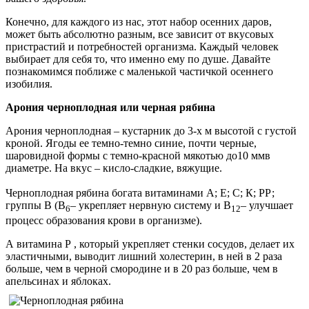
Конечно, для каждого из нас, этот набор осенних даров,
может быть абсолютно разным, все зависит от вкусовых
пристрастий и потребностей организма. Каждый человек
выбирает для себя то, что именно ему по душе. Давайте
познакомимся поближе с маленькой частичкой осеннего
изобилия.
Арония черноплодная или черная рябина
Арония черноплодная – кустарник до 3-х м высотой с густой
кроной. Ягоды ее темно-темно синие, почти черные,
шаровидной формы с темно-красной мякотью до10 ммв
диаметре. На вкус – кисло-сладкие, вяжущие.
Черноплодная рябина богата витаминами А; Е; С; К; РР;
группы В (В
– укрепляет нервную систему и В
– улучшает
6
12
процесс образования крови в организме).
А витамина Р , который укрепляет стенки сосудов, делает их
эластичными, выводит лишний холестерин, в ней в 2 раза
больше, чем в черной смородине и в 20 раз больше, чем в
апельсинах и яблоках.