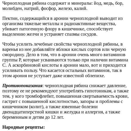
Черноплодная рябина содержит и минералы: йод, медь, бор,
молибден, натрий, фосфор, железо, калий.
Пектин, содержащийся в аронии черноплодной выводит из
организма тяжелые металлы и радиоактивные вещества,
убивает патогенную флору в кишечнике, способствует
выделению желчи и устраняет спазмы сосудов.
Чтобы усилить лечебные свойства черноплодной рябины, в
варенья из нее добавляйте яблоки кислых сортов или черную
смородину. Дело в том, что в аронии очень много витаминов
группы Р, которые усваиваются только при наличии витамина
С. А аскорбиновой кислоты в аронии мало, вот и приходится
усиливать пользу. Что касается остальных витаминов, так в
этом арония не уступает даже известной облепихе.
Противопоказания
: черноплодная рябина снижает давление,
поэтому ее не рекомендуют употреблять гипотоникам, а также
тем, у кого тромбофлебит, повышенная свертываемость крови,
гастрит с повышенной кислотностью, запоры и проблемы с
кишечником (колит), а также язвенные болезни
двенадцатиперстной кишки и желудка и аллергия, а также
беременным и детям до 12 лет.
Народные рецепты: