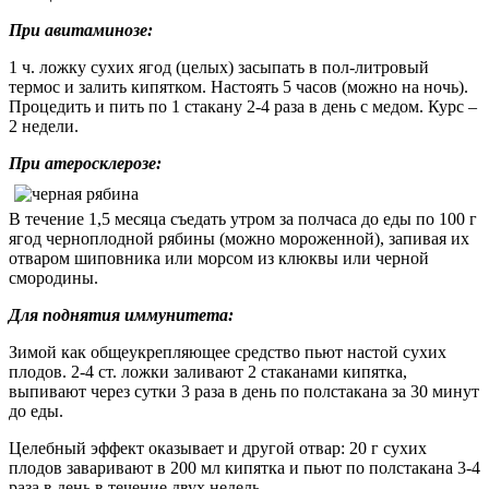
При авитаминозе:
1 ч. ложку сухих ягод (целых) засыпать в пол-литровый
термос и залить кипятком. Настоять 5 часов (можно на ночь).
Процедить и пить по 1 стакану 2-4 раза в день с медом. Курс –
2 недели.
При атеросклерозе:
В течение 1,5 месяца съедать утром за полчаса до еды по 100 г
ягод черноплодной рябины (можно мороженной), запивая их
отваром шиповника или морсом из клюквы или черной
смородины.
Для поднятия иммунитета:
Зимой как общеукрепляющее средство пьют настой сухих
плодов. 2-4 ст. ложки заливают 2 стаканами кипятка,
выпивают через сутки 3 раза в день по полстакана за 30 минут
до еды.
Целебный эффект оказывает и другой отвар: 20 г сухих
плодов заваривают в 200 мл кипятка и пьют по полстакана 3-4
раза в день в течение двух недель.