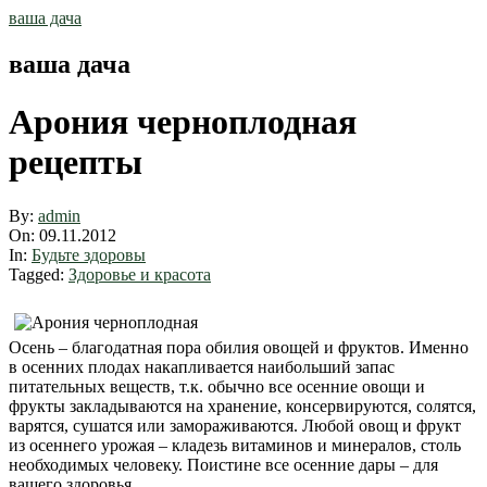
Skip
ваша дача
to
content
ваша дача
Арония черноплодная
рецепты
By:
admin
On:
09.11.2012
In:
Будьте здоровы
Tagged:
Здоровье и красота
Осень – благодатная пора обилия овощей и фруктов. Именно
в осенних плодах накапливается наибольший запас
питательных веществ, т.к. обычно все осенние овощи и
фрукты закладываются на хранение, консервируются, солятся,
варятся, сушатся или замораживаются. Любой овощ и фрукт
из осеннего урожая – кладезь витаминов и минералов, столь
необходимых человеку. Поистине все осенние дары – для
вашего здоровья.