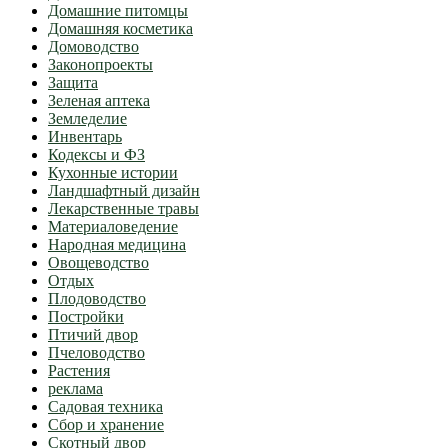
Домашние питомцы
Домашняя косметика
Домоводство
Законопроекты
Защита
Зеленая аптека
Земледелие
Инвентарь
Кодексы и ФЗ
Кухонные истории
Ландшафтный дизайн
Лекарственные травы
Материаловедение
Народная медицина
Овощеводство
Отдых
Плодоводство
Постройки
Птичий двор
Пчеловодство
Растения
реклама
Садовая техника
Сбор и хранение
Скотный двор