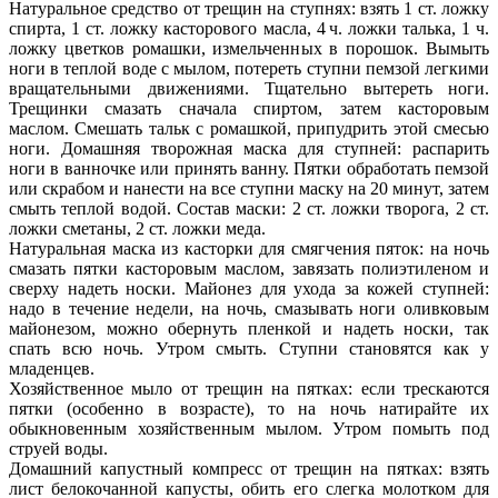
Натуральное средство от трещин на ступнях: взять 1 ст. ложку
спирта, 1 ст. ложку касторового масла, 4 ч. ложки талька, 1 ч.
ложку цветков ромашки, измельченных в порошок. Вымыть
ноги в теплой воде с мылом, потереть ступни пемзой легкими
вращательными движениями. Тщательно вытереть ноги.
Трещинки смазать сначала спиртом, затем касторовым
маслом. Смешать тальк с ромашкой, припудрить этой смесью
ноги. Домашняя творожная маска для ступней: распарить
ноги в ванночке или принять ванну. Пятки обработать пемзой
или скрабом и нанести на все ступни маску на 20 минут, затем
смыть теплой водой. Состав маски: 2 ст. ложки творога, 2 ст.
ложки сметаны, 2 ст. ложки меда.
Натуральная маска из касторки для смягчения пяток: на ночь
смазать пятки касторовым маслом, завязать полиэтиленом и
сверху надеть носки. Майонез для ухода за кожей ступней:
надо в течение недели, на ночь, смазывать ноги оливковым
майонезом, можно обернуть пленкой и надеть носки, так
спать всю ночь. Утром смыть. Ступни становятся как у
младенцев.
Хозяйственное мыло от трещин на пятках: если трескаются
пятки (особенно в возрасте), то на ночь натирайте их
обыкновенным хозяйственным мылом. Утром помыть под
струей воды.
Домашний капустный компресс от трещин на пятках: взять
лист белокочанной капусты, обить его слегка молотком для