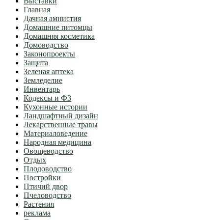
Выставки
Главная
Дачная амнистия
Домашние питомцы
Домашняя косметика
Домоводство
Законопроекты
Защита
Зеленая аптека
Земледелие
Инвентарь
Кодексы и ФЗ
Кухонные истории
Ландшафтный дизайн
Лекарственные травы
Материаловедение
Народная медицина
Овощеводство
Отдых
Плодоводство
Постройки
Птичий двор
Пчеловодство
Растения
реклама