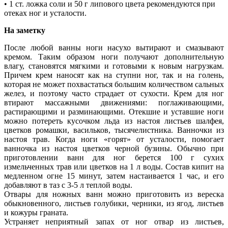
• 1 ст. ложка соли и 50 г липового цвета рекомендуются при
отеках ног и усталости.
На заметку
После любой ванны ноги насухо вытирают и смазывают
кремом. Таким образом ноги получают дополнительную
влагу, становятся мягкими и готовыми к новым нагрузкам.
Причем крем наносят как на ступни ног, так и на голень,
которая не может похвастаться большим количеством сальных
желез, и поэтому часто страдает от сухости. Крем для ног
втирают массажными движениями: поглаживающими,
растирающими и разминающими. Отекшие и уставшие ноги
можно потереть кусочком льда из настоя листьев шалфея,
цветков ромашки, васильков, тысячелистника. Ванночки из
настоя трав. Когда ноги «горят» от усталости, помогает
ванночка из настоя цветков черной бузины. Обычно при
приготовлении ванн для ног берется 100 г сухих
измельченных трав или цветков на 1 л воды. Состав кипит на
медленном огне 15 минут, затем настаивается 1 час, и его
добавляют в таз с 3-5 л теплой воды.
Отвары для ножных ванн можно приготовить из вереска
обыкновенного, листьев голубики, черники, из ягод, листьев
и кожуры граната.
Устраняет неприятный запах от ног отвар из листьев,