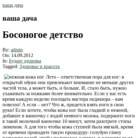
Skip
ваша дача
to
content
ваша дача
Босоногое детство
By:
admin
On:
14.09.2012
In:
Будьте здоровы
Tagged:
Здоровье и красота
Лето – ответственная пора для ног: в
открытой обуви они привлекают внимание не меньше других
частей тела, а может быть, и больше. И, стало быть, нужно
ухаживать за ножками более внимательно. Если у вас есть
время каждую неделю посещать мастера педикюра – вам
повезло! А если – нет? Что ж, придется взять ноги в свои
руки! Если хотите, чтобы кожа ног была гладкой и нежной,
добавьте в ванночку с водой немного молока, подержите ноги
в такой молочной ванночке 10 минут, затем разотрите стопы
лимоном. А для того чтобы кожа ступней была мягкой, время
от времени проводите такую процедуру: голубую глину
разведите водой, чтобы получилась кашица, и нанесите ее на