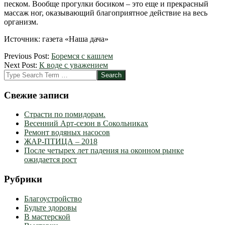
песком. Вообще прогулки босиком – это еще и прекрасный
массаж ног, оказывающий благоприятное действие на весь
организм.
Источник: газета «Наша дача»
2012-
Previous Post:
Боремся с кашлем
09-
Next Post:
К воде с уважением
14
Search
Свежие записи
Страсти по помидорам.
Весенний Арт-сезон в Сокольниках
Ремонт водяных насосов
ЖАР-ПТИЦА – 2018
После четырех лет падения на оконном рынке
ожидается рост
Рубрики
Благоустройство
Будьте здоровы
В мастерской