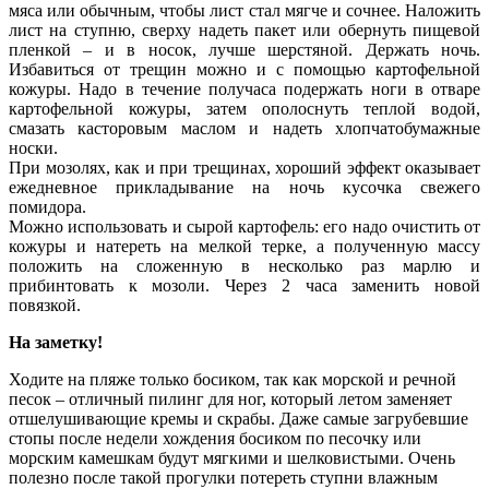
мяса или обычным, чтобы лист стал мягче и сочнее. Наложить
лист на ступню, сверху надеть пакет или обернуть пищевой
пленкой – и в носок, лучше шерстяной. Держать ночь.
Избавиться от трещин можно и с помощью картофельной
кожуры. Надо в течение получаса подержать ноги в отваре
картофельной кожуры, затем ополоснуть теплой водой,
смазать касторовым маслом и надеть хлопчатобумажные
носки.
При мозолях, как и при трещинах, хороший эффект оказывает
ежедневное прикладывание на ночь кусочка свежего
помидора.
Можно использовать и сырой картофель: его надо очистить от
кожуры и натереть на мелкой терке, а полученную массу
положить на сложенную в несколько раз марлю и
прибинтовать к мозоли. Через 2 часа заменить новой
повязкой.
На заметку!
Ходите на пляже только босиком, так как морской и речной
песок – отличный пилинг для ног, который летом заменяет
отшелушивающие кремы и скрабы. Даже самые загрубевшие
стопы после недели хождения босиком по песочку или
морским камешкам будут мягкими и шелковистыми. Очень
полезно после такой прогулки потереть ступни влажным