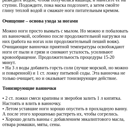
ступни. Подождите, пока маска подсохнет, а затем смойте
глину теплой водой и смажьте ноги питательным кремом.
Очищение – основа ухода за ногами
Можно ноги просто вымыть с мылом. Но можно и побаловать
их ванночкой, особенно после продолжительной нагрузки на
них (работа на ногах или продолжительный пеший вояж).
Очищающие ванночки приятной температуры освобождают
ноги от пыли и грязи и снимают усталость, усиливают
кровообращение. Продолжительность процедуры 15-20
минут.
• На 3 л воды добавить горсть соли (лучше морской, но можно
и поваренной) и 1 ст. ложку питьевой соды. Эта ванночка не
только очищает, но и оказывает тонизирующее действие.
Тонизирующие ванночки
• 2 ст. ложки смеси крапивы и зверобоя залить 1 л кипятка.
Настоять и влить в ванночку.
• Летом уставшие ноги хорошо опустить в прохладную ванну.
А после этого хорошенько растереть их, чтобы согрелись.
• Хорошо делать ванны с добавлением эвкалиптового масла,
отвара ромашки, мяты, сены.