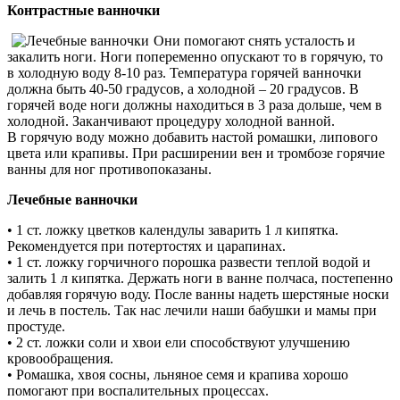
Контрастные ванночки
Они помогают снять усталость и
закалить ноги. Ноги попеременно опускают то в горячую, то
в холодную воду 8-10 раз. Температура горячей ванночки
должна быть 40-50 градусов, а холодной – 20 градусов. В
горячей воде ноги должны находиться в 3 раза дольше, чем в
холодной. Заканчивают процедуру холодной ванной.
В горячую воду можно добавить настой ромашки, липового
цвета или крапивы. При расширении вен и тромбозе горячие
ванны для ног противопоказаны.
Лечебные ванночки
• 1 ст. ложку цветков календулы заварить 1 л кипятка.
Рекомендуется при потертостях и царапинах.
• 1 ст. ложку горчичного порошка развести теплой водой и
залить 1 л кипятка. Держать ноги в ванне полчаса, постепенно
добавляя горячую воду. После ванны надеть шерстяные носки
и лечь в постель. Так нас лечили наши бабушки и мамы при
простуде.
• 2 ст. ложки соли и хвои ели способствуют улучшению
кровообращения.
• Ромашка, хвоя сосны, льняное семя и крапива хорошо
помогают при воспалительных процессах.