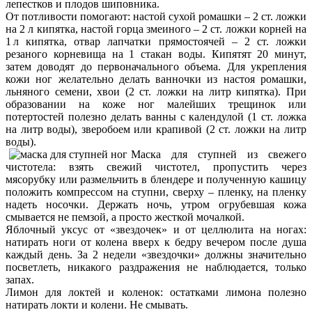
лепестков и плодов шиповника.
От потливости помогают: настой сухой ромашки – 2 ст. ложки
на 2 л кипятка, настой горца змеиного – 2 ст. ложки корней на
1 л кипятка, отвар лапчатки прямостоячей – 2 ст. ложки
резаного корневища на 1 стакан воды. Кипятят 20 минут,
затем доводят до первоначального объема. Для укрепления
кожи ног желательно делать ванночки из настоя ромашки,
льняного семени, хвои (2 ст. ложки на литр кипятка). При
образовании на коже ног малейших трещинок или
потертостей полезно делать ванны с календулой (1 ст. ложка
на литр воды), зверобоем или крапивой (2 ст. ложки на литр
воды).
Маска для ступней из свежего
чистотела: взять свежий чистотел, пропустить через
мясорубку или размельчить в блендере и полученную кашицу
положить компрессом на ступни, сверху – пленку, на пленку
надеть носочки. Держать ночь, утром огрубевшая кожа
смывается не пемзой, а просто жесткой мочалкой.
Яблочный уксус от «звездочек» и от целлюлита на ногах:
натирать ноги от колена вверх к бедру вечером после душа
каждый день. За 2 недели «звездочки» должны значительно
посветлеть, никакого раздражения не наблюдается, только
запах.
Лимон для локтей и коленок: остатками лимона полезно
натирать локти и колени. Не смывать.