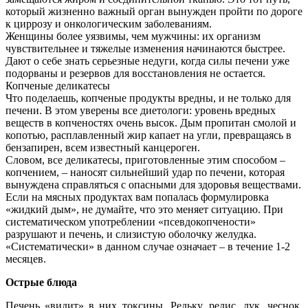
который жизненно важный орган вынужден пройти по дороге
к циррозу и онкологическим заболеваниям.
Женщины более уязвимы, чем мужчины: их организм
чувствительнее и тяжелые изменения начинаются быстрее.
Дают о себе знать серьезные недуги, когда силы печени уже
подорваны и резервов для восстановления не остается.
Копченые деликатесы
Что поделаешь, копченые продукты вредны, и не только для
печени. В этом уверены все диетологи: уровень вредных
веществ в копченостях очень высок. Дым пропитан смолой и
копотью, расплавленный жир капает на угли, превращаясь в
бензапирен, всем известный канцероген.
Словом, все деликатесы, приготовленные этим способом –
копчением, – наносят сильнейший удар по печени, которая
вынуждена справляться с опасными для здоровья веществами.
Если на мясных продуктах вам попалась формулировка
«жидкий дым», не думайте, что это меняет ситуацию. При
систематическом употреблении «псевдокопчености»
разрушают и печень, и слизистую оболочку желудка.
«Систематически» в данном случае означает – в течение 1-2
месяцев.
Острые блюда
Печень «видит» в них токсины. Редьку, редис, лук, чеснок,