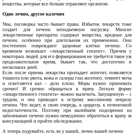
вещества, которые все больше отравляют организм.
Одно лечим, другое калечим
Увы, поговорка часто бывает права. Избыток лекарств тоже
создает для печени неподъемную нагрузку. Многие
лекарственные препараты содержат вещества, вредные для
печени, особенно при длительном их применении. Они
постепенно повреждают здоровые клетки печени. Со
временем возникает «лекарственный гепатит». Причем у
некоторых людей для его формирования не требуется такое уж
продолжительное время, бывает так, что достаточно и
нескольких дней.
Если после приема лекарства пропадает аппетит, появляется
тошнота или рвота, кожа и склеры глаз желтеют, темнеет моча
и осветляется кал – дело плохо. Меры нужно принимать
срочно! И срочно обращаться к врачу. Легкую форму
«лекарственного гепатита» можно вылечить. Запущенную – с
трудом, и она приводит к острому массивному некрозу
печени. Что ведет, в свою очередь, к циррозу, к печеночной
недостаточности. Поэтому при малейшем подозрении на
заболевание печени нужно немедленно обратиться к врачу за
консультацией и пройти обследование.
А теперь подумайте, есть ли у вашей, лично вашей печени