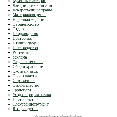
Кухонные истории
Ландшафтный дизайн
Лекарственные травы
Материаловедение
Народная медицина
Овощеводство
Отдых
Плодоводство
Постройки
Птичий двор
Пчеловодство
Растения
реклама
Садовая техника
Сбор и хранение
Скотный двор
Слово власти
Справочник
Строительство
Транспорт
Уход и профилактика
Цветоводство
Электроинструмент
Ягодоводство