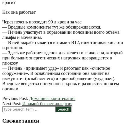
враги?
Как она работает
Через печень проходит 90 л крови за час.
— Вредные компоненты тут же обезвреживаются.
— Печень участвует в образовании половины всего объема
лимфы и мочевины.
— В ней вырабатывается витамин В12, никотиновая кислота
и ретинол.
— Здесь же работает «депо» для железа и гликогена, который
при больших энергетических нагрузках превращается в
глюкозу.
— Печень «принимает удар» и работает как «очистное
сооружение». В ослабленном состоянии она влияет на
иммунитет (ослабляет его) и кровообращение (ухудшает).
Вредные вещества поступают в кровь и разносятся по всем
органам.
2012-
Previous Post:
Домашняя криотерапия
09-
Next Post:
И зимой бывает аллергия
05
Search
Свежие записи