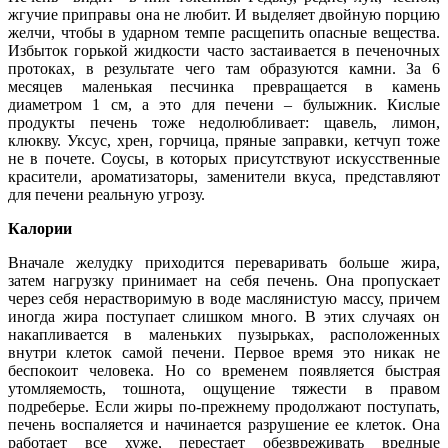
жгучие приправы она не любит. И выделяет двойную порцию
желчи, чтобы в ударном темпе расщепить опасные вещества.
Избыток горькой жидкости часто застаивается в печеночных
протоках, в результате чего там образуются камни. За 6
месяцев маленькая песчинка превращается в камень
диаметром 1 см, а это для печени – булыжник. Кислые
продукты печень тоже недолюбливает: щавель, лимон,
клюкву. Уксус, хрен, горчица, пряные заправки, кетчуп тоже
не в почете. Соусы, в которых присутствуют искусственные
красители, ароматизаторы, заменители вкуса, представляют
для печени реальную угрозу.
Калории
Вначале желудку приходится переваривать больше жира,
затем нагрузку принимает на себя печень. Она пропускает
через себя нерастворимую в воде маслянистую массу, причем
иногда жира поступает слишком много. В этих случаях он
накапливается в маленьких пузырьках, расположенных
внутри клеток самой печени. Первое время это никак не
беспокоит человека. Но со временем появляется быстрая
утомляемость, тошнота, ощущение тяжести в правом
подреберье. Если жиры по-прежнему продолжают поступать,
печень воспаляется и начинается разрушение ее клеток. Она
работает все хуже, перестает обезвреживать вредные