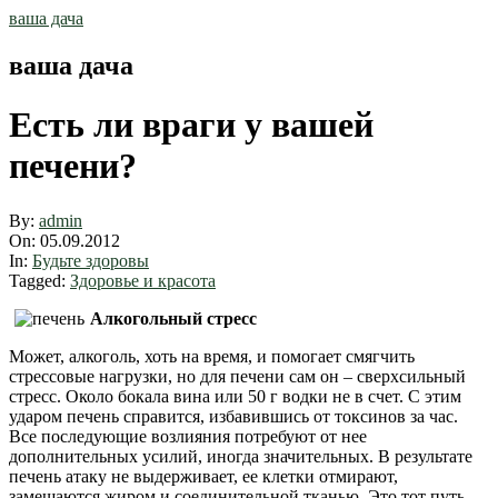
Skip
ваша дача
to
content
ваша дача
Есть ли враги у вашей
печени?
By:
admin
On:
05.09.2012
In:
Будьте здоровы
Tagged:
Здоровье и красота
Алкогольный стресс
Может, алкоголь, хоть на время, и помогает смягчить
стрессовые нагрузки, но для печени сам он – сверхсильный
стресс. Около бокала вина или 50 г водки не в счет. С этим
ударом печень справится, избавившись от токсинов за час.
Все последующие возлияния потребуют от нее
дополнительных усилий, иногда значительных. В результате
печень атаку не выдерживает, ее клетки отмирают,
замещаются жиром и соединительной тканью. Это тот путь,