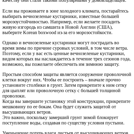
качеству они стали такими популярными у домовладельцев.
Если вы проживаете в зоне холодного климата, постарайтесь
выбирать вечнозеленые кустарники, известные большей
морозоустойчивостью. Например, если желаете посадить
живую изгородь из самшита в Новой Англии (США),
выберите Korean boxwood из-за его морозостойкости.
Однако и вечнозеленые кустарники могут пострадать во
время зимы по причине суровых условий, в том числе ветра.
Поэтому, если у вас есть ценные вечнозеленые кустарники,
видом которых вы наслаждаетесь в течение трех сезонов года,
возможно, вы пожелаете обеспечить им зимнюю защиту.
Простым способом защиты является сооружение проволочной
клетки вокруг них. Чтобы ее построить – вначале прочно
установите столбики в грунт. Затем прикрепите к ним сетку
для цыплят или проволочную сетку с большей толщиной
проволоки.
Когда вы завершите установку этой конструкции, прикрепите
мешковину по ее бокам. Она будет служить защитой от
высушивающих ветров.
Это важно, поскольку замерший грунт зимой блокирует
поступление воды, создавая по существу условия пустыни.
Уменьшение потерь влаги листьев от высушивающих ветров