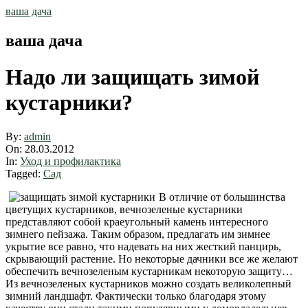
Skip
ваша дача
to
content
ваша дача
Надо ли защищать зимой
кустарники?
By:
admin
On:
28.03.2012
In:
Уход и профилактика
Tagged:
Сад
В отличие от большинства
цветущих кустарников, вечнозеленые кустарники
представляют собой краеугольный камень интересного
зимнего пейзажа. Таким образом, предлагать им зимнее
укрытие все равно, что надевать на них жесткий панцирь,
скрывающий растение. Но некоторые дачники все же желают
обеспечить вечнозеленым кустарникам некоторую защиту…
Из вечнозеленых кустарников можно создать великолепный
зимний ландшафт. Фактически только благодаря этому