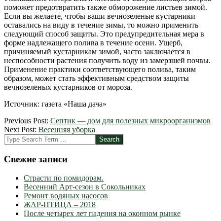
поможет предотвратить также обморожение листьев зимой.
Если вы желаете, чтобы ваши вечнозеленые кустарники
оставались на виду в течение зимы, то можно применить
следующий способ защиты. Это предупредительная мера в
форме надлежащего полива в течение осени. Ущерб,
причиняемый кустарникам зимой, часто заключается в
неспособности растения получить воду из замерзшей почвы.
Применение практики соответствующего полива, таким
образом, может стать эффективным средством защиты
вечнозеленых кустарников от мороза.
Источник: газета «Наша дача»
2012-
Previous Post:
Септик — дом для полезных микроорганизмов
03-
Next Post:
Весенняя уборка
28
Search
Свежие записи
Страсти по помидорам.
Весенний Арт-сезон в Сокольниках
Ремонт водяных насосов
ЖАР-ПТИЦА – 2018
После четырех лет падения на оконном рынке