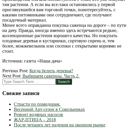
там растения. А если вы все-таки остановились у первой
приглянувшейся вам торговой точки, поинтересуйтесь, с
какими питомниками они сотрудничают, где получают
посадочный материал.
Менее всего оправданна покупка саженца на дороге – по пути
на дачу. Правда, иногда именно здесь встречаются редкие,
коллекционные растения хорошего качества. Но покупать
плодовые деревья и кустарники, сортовую сирень и, тем
более, можжевельник или сосенки с открытыми корнями не
стоит.
Источник: газета «Наша дача»
2012-
Previous Post:
Когда белить деревья?
03-
Next Post:
Выбираем саженцы. Часть 2.
28
Search
Свежие записи
Страсти по помидорам.
Весенний Арт-сезон в Сокольниках
Ремонт водяных насосов
ЖАР-ПТИЦА – 2018
После четырех лет падения на оконном рынке