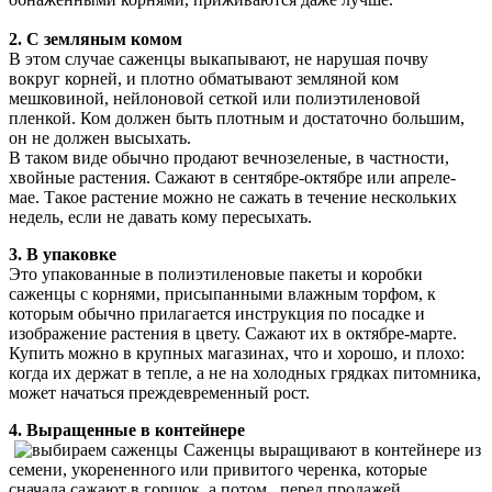
2. С земляным комом
В этом случае саженцы выкапывают, не нарушая почву
вокруг корней, и плотно обматывают земляной ком
мешковиной, нейлоновой сеткой или полиэтиленовой
пленкой. Ком должен быть плотным и достаточно большим,
он не должен высыхать.
В таком виде обычно продают вечнозеленые, в частности,
хвойные растения. Сажают в сентябре-октябре или апреле-
мае. Такое растение можно не сажать в течение нескольких
недель, если не давать кому пересыхать.
3. В упаковке
Это упакованные в полиэтиленовые пакеты и коробки
саженцы с корнями, присыпанными влажным торфом, к
которым обычно прилагается инструкция по посадке и
изображение растения в цвету. Сажают их в октябре-марте.
Купить можно в крупных магазинах, что и хорошо, и плохо:
когда их держат в тепле, а не на холодных грядках питомника,
может начаться преждевременный рост.
4. Выращенные в контейнере
Саженцы выращивают в контейнере из
семени, укорененного или привитого черенка, которые
сначала сажают в горшок, а потом , перед продажей,