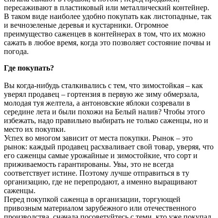
пересаживают в пластиковый или металлический контейнер.
В таком виде наиболее удобно покупать как листопадные, так
и вечнозеленые деревья и кустарники. Огромное
преимущество саженцев в контейнерах в том, что их можно
сажать в любое время, когда это позволяет состояние почвы и
погода.
Где покупать?
Вы когда-нибудь сталкивались с тем, что зимостойкая – как
уверял продавец – гортензия в первую же зиму обмерзала,
молодая туя желтела, а антоновские яблоки созревали в
середине лета и были похожи на Белый налив? Чтобы этого
избежать, надо правильно выбирать не только саженцы, но и
место их покупки.
Успех во многом зависит от места покупки. Рынок – это
рынок: каждый продавец расхваливает свой товар, уверяя, что
его саженцы самые урожайные и зимостойкие, что сорт и
приживаемость гарантированы. Увы, это не всегда
соответствует истине. Поэтому лучше отправиться в ту
организацию, где не перепродают, а именно выращивают
саженцы.
Перед покупкой саженца в организации, торгующей
привозным материалом зарубежного или отечественного
производства, сначала посоветуйтесь с теми, кто уже покупал