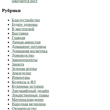
ожидается рост
Рубрики
Благоустройство
Будьте здоровы
В мастерской
Выставки
Главная
Дачная амнистия
Домашние питомцы
Домашняя косметика
Домоводство
Законопроекты
Защита
Зеленая аптека
Земледелие
Инвентарь
Кодексы и ФЗ
Кухонные истории
Ландшафтный дизайн
Лекарственные травы
Материаловедение
Народная медицина
Овощеводство