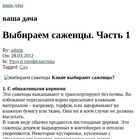
Skip
ваша дача
to
content
ваша дача
Выбираем саженцы. Часть 1
By:
admin
On:
28.03.2012
In:
Уход и профилактика
Tagged:
Сад
Какие выбирают саженцы?
1. С обнаженными корнями
Эти саженцы выкапывают и транспортируют без почвы. Во
избежание пересыхания корни присыпают влажным
материалом – например, торфом, или заворачивают во
влажную бумагу или ткань. Они ни в коем случае не должны
высыхать.
В таком виде обычно продаются листопадные деревья. Эти
саженцы дешевле выращенных в контейнерах и неплохо
укореняются. Некоторые кустарники, купленные с
обнаженными корнями, приживаются даже лучше.