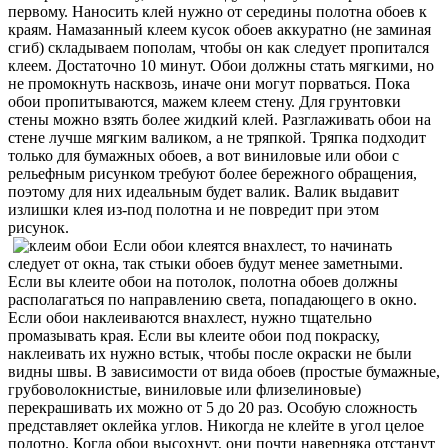
первому. Наносить клей нужно от середины полотна обоев к
краям. Намазанный клеем кусок обоев аккуратно (не заминая
сгиб) складываем пополам, чтобы он как следует пропитался
клеем. Достаточно 10 минут. Обои должны стать мягкими, но
не промокнуть насквозь, иначе они могут порваться. Пока
обои пропитываются, мажем клеем стену. Для грунтовки
стены можно взять более жидкий клей. Разглаживать обои на
стене лучше мягким валиком, а не тряпкой. Тряпка подходит
только для бумажных обоев, а вот виниловые или обои с
рельефным рисунком требуют более бережного обращения,
поэтому для них идеальным будет валик. Валик выдавит
излишки клея из-под полотна и не повредит при этом
рисунок.
Если обои клеятся внахлест, то начинать
следует от окна, так стыки обоев будут менее заметными.
Если вы клеите обои на потолок, полотна обоев должны
располагаться по направлению света, попадающего в окно.
Если обои наклеиваются внахлест, нужно тщательно
промазывать края. Если вы клеите обои под покраску,
наклеивать их нужно встык, чтобы после окраски не были
видны швы. В зависимости от вида обоев (простые бумажные,
грубоволокнистые, виниловые или флизелиновые)
перекрашивать их можно от 5 до 20 раз. Особую сложность
представляет оклейка углов. Никогда не клейте в угол целое
полотно. Когда обои высохнут, они почти наверняка отстанут