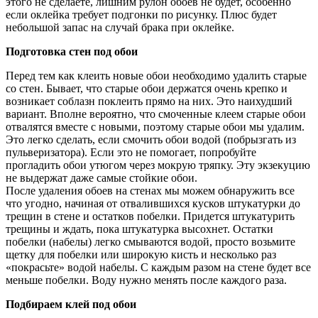
этого не сделаете, лишним рулон обоев не будет, особенно
если оклейка требует подгонки по рисунку. Плюс будет
небольшой запас на случай брака при оклейке.
Подготовка стен под обои
Перед тем как клеить новые обои необходимо удалить старые
со стен. Бывает, что старые обои держатся очень крепко и
возникает соблазн поклеить прямо на них. Это наихудший
вариант. Вполне вероятно, что смоченные клеем старые обои
отвалятся вместе с новыми, поэтому старые обои мы удалим.
Это легко сделать, если смочить обои водой (побрызгать из
пульверизатора). Если это не помогает, попробуйте
прогладить обои утюгом через мокрую тряпку. Эту экзекуцию
не выдержат даже самые стойкие обои.
После удаления обоев на стенах мы можем обнаружить все
что угодно, начиная от отвалившихся кусков штукатурки до
трещин в стене и остатков побелки. Придется штукатурить
трещины и ждать, пока штукатурка высохнет. Остатки
побелки (набелы) легко смываются водой, просто возьмите
щетку для побелки или широкую кисть и несколько раз
«покрасьте» водой набелы. С каждым разом на стене будет все
меньше побелки. Воду нужно менять после каждого раза.
Подбираем клей под обои