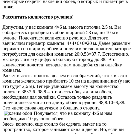
некоторые секреты наклейки обоев, о которых и пойдет речь
ниже.
Рассчитать количество рулонов!
Допустим, у вас комната 4×6 м, высота потолка 2,5 м. Вы
собираетесь приобретать обои шириной 53 см, по 10 м в
рулоне. Подсчитаем количество рулонов. Для этого
вычисляем периметр комнаты: 4+4+6+6=20 м. Далее разделим
периметр на ширину обоев и получим число полотен, которое
потребуется для оклейки комнаты: 20:0,53=37,7. Естественно,
мы округлим эту цифру в большую сторону, до 38. Это
количество полотен, которые нам понадобятся на оклейку
комнаты.
Расчет высоты полотна делаем из соображений, что к высоте
комнаты желательно прибавить 10 см на выравнивание (у нас
это будет 2,6 м). Теперь умножаем высоту на количество
полотен: 38×2,6=98,8 – это и есть общая длина обоев,
необходимая для оклейки. Осталось только разделить
получившееся число на длину обоев в рулоне: 98,8:10=9,88.
Это число снова округляем в большую сторону.
Получается, что на комнату 4х6 м нам
необходимо 10 рулонов обоев.
Здесь, конечно, еще стоило бы сделать вычет на то
пространство, которое занимают окна и двери. Но, если вы