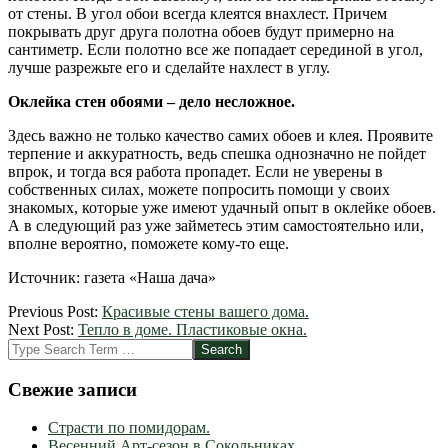
от стены. В угол обои всегда клеятся внахлест. Причем
покрывать друг друга полотна обоев будут примерно на
сантиметр. Если полотно все же попадает серединой в угол,
лучше разрежьте его и сделайте нахлест в углу.
Оклейка стен обоями – дело несложное.
Здесь важно не только качество самих обоев и клея. Проявите
терпение и аккуратность, ведь спешка однозначно не пойдет
впрок, и тогда вся работа пропадет. Если не уверены в
собственных силах, можете попросить помощи у своих
знакомых, которые уже имеют удачный опыт в оклейке обоев.
А в следующий раз уже займетесь этим самостоятельно или,
вполне вероятно, поможете кому-то еще.
Источник: газета «Наша дача»
2012-
Previous Post:
Красивые стены вашего дома.
03-
Next Post:
Тепло в доме. Пластиковые окна.
09
Search
Свежие записи
Страсти по помидорам.
Весенний Арт-сезон в Сокольниках