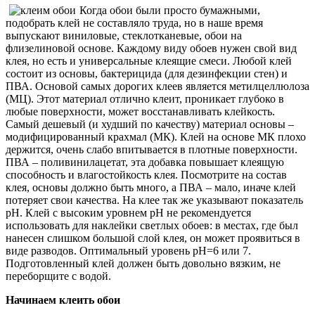
Когда обои были просто бумажными,
подобрать клей не составляло труда, но в наше время
выпускают виниловые, стеклотканевые, обои на
флизелиновой основе. Каждому виду обоев нужен свой вид
клея, но есть и универсальные клеящие смеси. Любой клей
состоит из основы, бактерицида (для дезинфекции стен) и
ПВА. Основой самых дорогих клеев является метилцеллюлоза
(МЦ). Этот материал отлично клеит, проникает глубоко в
любые поверхности, может восстанавливать клейкость.
Самый дешевый (и худший по качеству) материал основы –
модифицированный крахмал (МК). Клей на основе МК плохо
держится, очень слабо впитывается в плотные поверхности.
ПВА – поливинилацетат, эта добавка повышает клеящую
способность и влагостойкость клея. Посмотрите на состав
клея, основы должно быть много, а ПВА – мало, иначе клей
потеряет свои качества. На клее так же указывают показатель
pH. Клей с высоким уровнем pH не рекомендуется
использовать для наклейки светлых обоев: в местах, где был
нанесен слишком большой слой клея, он может проявиться в
виде разводов. Оптимальный уровень pH=6 или 7.
Подготовленный клей должен быть довольно вязким, не
переборщите с водой.
Начинаем клеить обои