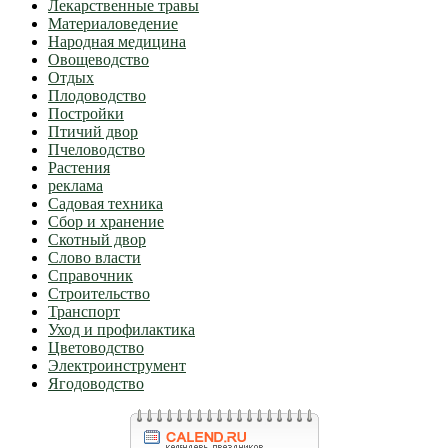
Лекарственные травы
Материаловедение
Народная медицина
Овощеводство
Отдых
Плодоводство
Постройки
Птичий двор
Пчеловодство
Растения
реклама
Садовая техника
Сбор и хранение
Скотный двор
Слово власти
Справочник
Строительство
Транспорт
Уход и профилактика
Цветоводство
Электроинструмент
Ягодоводство