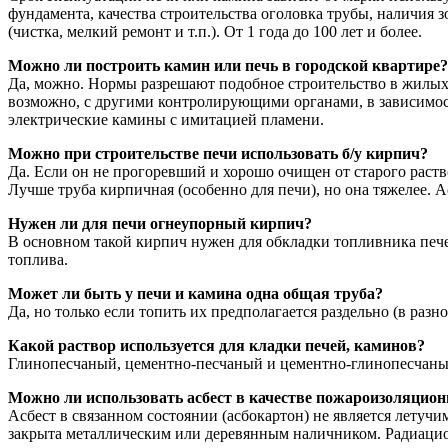
фундамента, качества строительства оголовка трубы, наличия
(чистка, мелкий ремонт и т.п.). От 1 года до 100 лет и более.
Можно ли построить камин или печь в городской квартире?
Да, можно. Нормы разрешают подобное строительство в жилых 
возможно, с другими контролирующими органами, в зависимост
электрические камины с имитацией пламени.
Можно при строительстве печи использовать б/у кирпич?
Да. Если он не прогоревший и хорошо очищен от старого раств
Лучше труба кирпичная (особенно для печи), но она тяжелее. А
Нужен ли для печи огнеупорный кирпич?
В основном такой кирпич нужен для обкладки топливника печей
топлива.
Может ли быть у печи и камина одна общая труба?
Да, но только если топить их предполагается раздельно (в разн
Какой раствор используется для кладки печей, каминов?
Глинопесчаный, цементно-песчаный и цементно-глинопесчаный
Можно ли использовать асбест в качестве пожароизоляцион
Асбест в связанном состоянии (асбокартон) не является летучи
закрыта металлическим или деревянным наличником. Радиацион