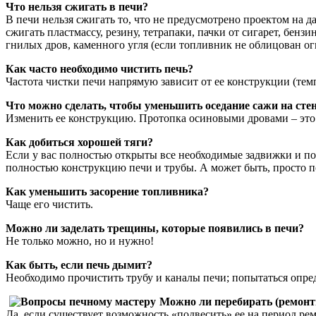
Что нельзя сжигать в печи?
В печи нельзя сжигать то, что не предусмотрено проектом на
сжигать пластмассу, резину, тетрапаки, пачки от сигарет, бен
гнилых дров, каменного угля (если топливник не облицован о
Как часто необходимо чистить печь?
Частота чистки печи напрямую зависит от ее конструкции (темп
Что можно сделать, чтобы уменьшить оседание сажи на сте
Изменить ее конструкцию. Протопка осиновыми дровами – это л
Как добиться хорошей тяги?
Если у вас полностью открыты все необходимые задвижки и под
полностью конструкцию печи и трубы. А может быть, просто п
Как уменьшить засорение топливника?
Чаще его чистить.
Можно ли заделать трещины, которые появились в печи?
Не только можно, но и нужно!
Как быть, если печь дымит?
Необходимо прочистить трубу и каналы печи; попытаться опред
Можно ли перебирать (ремонти
Да, если существует возможность «подвесить» ее на период рем