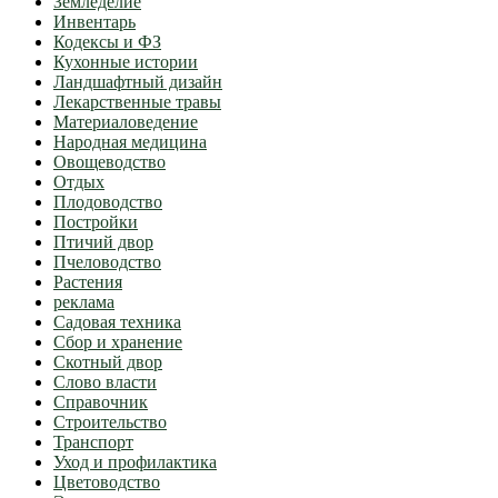
Земледелие
Инвентарь
Кодексы и ФЗ
Кухонные истории
Ландшафтный дизайн
Лекарственные травы
Материаловедение
Народная медицина
Овощеводство
Отдых
Плодоводство
Постройки
Птичий двор
Пчеловодство
Растения
реклама
Садовая техника
Сбор и хранение
Скотный двор
Слово власти
Справочник
Строительство
Транспорт
Уход и профилактика
Цветоводство