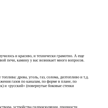
лучилось и красиво, и технически грамотно. А еще
вой печи, камину у вас возникает много вопросов.
плива: дрова, уголь, газ, солома, дизтопливо и т.д.
жения газов по каналам, по форме в плане, по
к) и «русский» (повернутые боковые стенки
аствора, устройства гидроизоляции, прочности