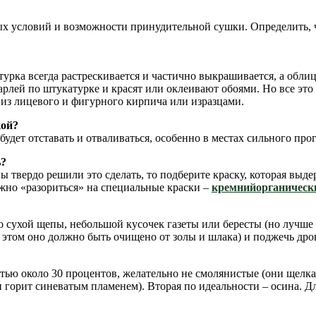
дных условий и возможности принудительной сушки. Определить,
урка всегда растрескивается и частично выкрашивается, а обли
арлей по штукатурке и красят или оклеивают обоями. Но все это
из лицевого и фигурного кирпича или изразцами.
кой?
удет отставать и отваливаться, особенно в местах сильного прог
ь?
вы твердо решили это сделать, то подберите краску, которая выд
но «разориться» на специальные краски –
кремнийорганическ
 сухой щепы, небольшой кусочек газеты или бересты (но лучше 
 этом оно должно быть очищено от золы и шлака) и поджечь дро
тью около 30 процентов, желательно не смолянистые (они щелка
 горит синеватым пламенем). Вторая по идеальности – осина. Д