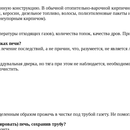
 данную конструкцию. В обычной отопительно-варочной кирпично
зин, керосин, дизельное топливо, волосы, полиэтиленовые пакеты
гнеупорным кирпичом).
ературы отходящих газов), количества топок, качества дров. При
нках печи?
ечение последствий, а не причин, что, разумеется, не являетс
дувальная дверка, но тяга при этом не наблюдается, необходим
очистить.
еленным образом прожечь в чистке под трубой газету. Не помог
ровать) печь, сохранив трубу?
онта.