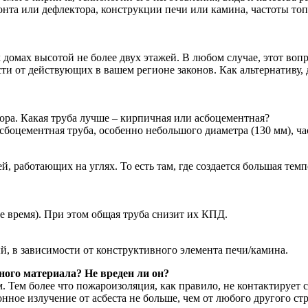
 зонта или дефлектора, конструкции печи или камина, частоты 
домах высотой не более двух этажей. В любом случае, этот воп
и от действующих в вашем регионе законов. Как альтернативу, 
ора. Какая труба лучше – кирпичная или асбоцементная?
сбоцементная труба, особенно небольшого диаметра (130 мм), час
, работающих на углях. То есть там, где создается большая тем
ое время). При этом общая труба снизит их КПД.
, в зависимости от конструктивного элемента печи/камина.
ного материала? Не вреден ли он?
м. Тем более что пожароизоляция, как правило, не контактирует
ное излучение от асбеста не больше, чем от любого другого ст