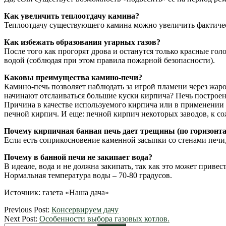
Как увеличить теплоотдачу камина?
Теплоотдачу существующего камина можно увеличить фактическ
Как избежать образования угарных газов?
После того как прогорят дрова и останутся только красные го
водой (соблюдая при этом правила пожарной безопасности).
Каковы преимущества камино-печи?
Камино-печь позволяет наблюдать за игрой пламени через жаро
начинают отслаиваться большие куски кирпича? Печь построен
Причина в качестве используемого кирпича или в применении 
печной кирпич. И еще: печной кирпич некоторых заводов, к с
Почему кирпичная банная печь дает трещины (по горизонта
Если есть соприкосновение каменной засыпки со стенами печи
Почему в банной печи не закипает вода?
В идеале, вода и не должна закипать, так как это может прив
Нормальная температура воды – 70-80 градусов.
Источник: газета «Наша дача»
2012-
Previous Post:
Консервируем дачу
03-
Next Post:
Особенности выбора газовых котлов.