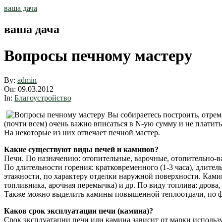
Skip
ваша дача
to
content
ваша дача
Вопросы печному мастеру
By:
admin
On:
09.03.2012
In:
Благоустройство
Вы собираетесь построить, отрем
(почти всем) очень важно вписаться в N-ую сумму и не платить
На некоторые из них отвечает печной мастер.
Какие существуют виды печей и каминов?
Печи. По назначению: отопительные, варочные, отопительно-вар
По длительности горения: кратковременного (1-3 часа), длите
этажности, по характеру отделки наружной поверхности. Кам
топливника, арочная перемычка) и др. По виду топлива: дрова, 
Также можно выделить камины повышенной теплоотдачи, по фо
Каков срок эксплуатации печи (камина)?
Срок эксплуатации печи или камина зависит от марки использу