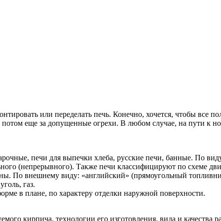
онтировать или переделать печь. Конечно, хочется, чтобы все по
 потом еще за допущенные огрехи. В любом случае, на пути к но
очные, печи для выпечки хлеба, русские печи, банные. По виду то
льного (непрерывного). Также печи классифицируют по схеме дви
ины. По внешнему виду: «английский» (прямоугольный топливни
уголь, газ.
рме в плане, по характеру отделки наружной поверхности.
емого кирпича, технологии его изготовления, вида и качества р