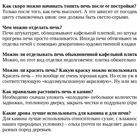
Как скоро можно начинать топить печь после ее постройки?
Только после того, как печь высохнет. А это зависит от пого
цвету стыковочных швов: они должны быть светло-серыми.
Чем можно отделать печь?
Печи штукатурят, облицовывают кафельной плиткой, но штукат
прогрева печи просто отваливается. Иногда печи обтягивают м
отделка печей с помощью декоративно-художественной кладки 
Можно ли отделывать печь обыкновенной кафельной плит
Можно, но этот вид отделки недолговечен: плитка обязательно б
Можно ли красить печь? Какую краску можно использоват
Красить печь – это вообще не очень хорошая идея. Но если уж 
соответствующую «водоэмульсионную акриловую». Ну или мож
Как правильно растопить печь и камин?
Необходимо сначала уложить «колодцем» небольшое количество
задвижки, топливную дверку, закрыть чистки и поддувало (при
Какие дрова лучше использовать для камина и для печи?
Для камина лучше использовать относительно сухие, с влажнос
наших природных условиях) – ольха (почти не выделяет дыма и
разных пород деревьев.