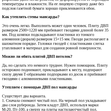
температуры и влажности. На ее лицевую сторону даже без
подслоя газетной бумаги хорошо приклеиваются обои.
Как утеплить стены мансарды?
Это очень легко. Выполнить может один человек. Плиту ДВП
размером 2500×1220 мм прибивают гвоздями длиной более 35
мм. Под шляпки подкладывают пластинки из тонкого
алюминия (дюраля) размером 15×15 мм. Гвозди располагают в
шахматном порядке. Головки гвоздей с пластинками слегка
утапливают в материал для создания ровной поверхности.
Можно ли обить плитой ДВП потолок?
Да, но сделать это немного труднее. Нужен помощник. Плиту
осторожно поднимают, прикладывают к месту, подпирают
снизу двумя Т-образными подпорками из досок и прибивают
гвоздями с алюминиевыми пластинками.
Утепляем с помощью ДВП пол мансарды
Существует два варианта.
1. Сначала снимают чистый пол. На черный пол укладывают
два слоя рубероида. Затем кладут ДВП, используя марки
М-20, Пт-100, а сверху на плиты настилаютчистый пол.