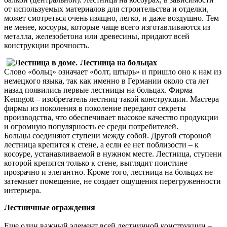
от используемых материалов для строительства и отделки,
может смотреться очень изящно, легко, и даже воздушно. Тем
не менее, косоуры, которые чаще всего изготавливаются из
металла, железобетона или древесины, придают всей
конструкции прочность.
Лестница на больцах
Слово «больц» означает «болт, штырь» и пришло оно к нам из
немецкого языка, так как именно в Германии около ста лет
назад появились первые лестницы на больцах. Фирма
Kenngott – изобретатель лестниц такой конструкции. Мастера
фирмы из поколения в поколение передают секреты
производства, что обеспечивает высокое качество продукции
и огромную популярность ее среди потребителей.
Больцы соединяют ступени между собой. Другой стороной
лестница крепится к стене, а если ее нет поблизости – к
косоуре, устанавливаемой в нужном месте. Лестница, ступени
которой крепятся только к стене, выглядит поистине
прозрачно и элегантно. Кроме того, лестница на больцах не
затемняет помещение, не создает ощущения перегруженности
интерьера.
Лестничные ограждения
Еще один важный элемент всей лестничной конструкции –