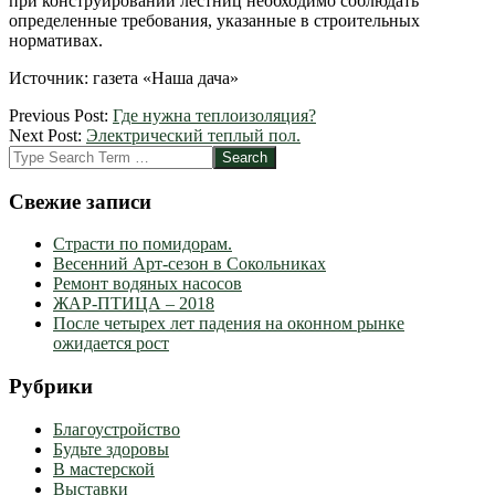
при конструировании лестниц необходимо соблюдать
определенные требования, указанные в строительных
нормативах.
Источник: газета «Наша дача»
2012-
Previous Post:
Где нужна теплоизоляция?
03-
Next Post:
Электрический теплый пол.
06
Search
Свежие записи
Страсти по помидорам.
Весенний Арт-сезон в Сокольниках
Ремонт водяных насосов
ЖАР-ПТИЦА – 2018
После четырех лет падения на оконном рынке
ожидается рост
Рубрики
Благоустройство
Будьте здоровы
В мастерской
Выставки