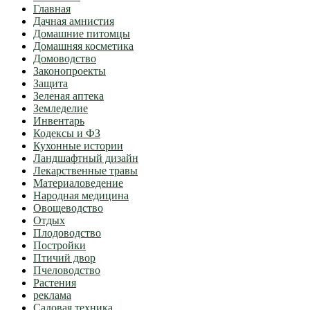
Главная
Дачная амнистия
Домашние питомцы
Домашняя косметика
Домоводство
Законопроекты
Защита
Зеленая аптека
Земледелие
Инвентарь
Кодексы и ФЗ
Кухонные истории
Ландшафтный дизайн
Лекарственные травы
Материаловедение
Народная медицина
Овощеводство
Отдых
Плодоводство
Постройки
Птичий двор
Пчеловодство
Растения
реклама
Садовая техника