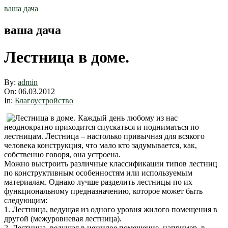
Skip
ваша дача
to
content
ваша дача
Лестница в доме.
By:
admin
On:
06.03.2012
In:
Благоустройство
Каждый день любому из нас
неоднократно приходится спускаться и подниматься по
лестницам. Лестница – настолько привычная для всякого
человека конструкция, что мало кто задумывается, как,
собственно говоря, она устроена.
Можно выстроить различные классификации типов лестниц
по конструктивным особенностям или используемым
материалам. Однако лучше разделить лестницы по их
функциональному предназначению, которое может быть
следующим:
1. Лестница, ведущая из одного уровня жилого помещения в
другой (межуровневая лестница).
2. Лестница, ведущая в нежилое помещение, например, в