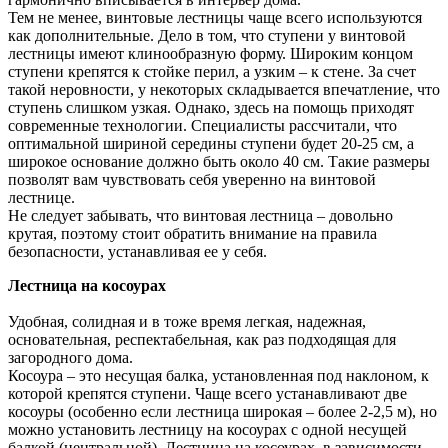
Тем не менее, винтовые лестницы чаще всего используются
как дополнительные. Дело в том, что ступени у винтовой
лестницы имеют клино­образную форму. Широким концом
ступени крепятся к стойке перил, а узким – к стене. За счет
такой неровности, у некоторых складывается впечатление, что
ступень слишком узкая. Однако, здесь на помощь приходят
современные технологии. Специалисты рассчитали, что
оптимальной шириной середины ступени будет 20-25 см, а
широкое основание должно быть около 40 см. Такие размеры
позволят вам чувствовать себя уверенно на винтовой
лестнице.
Не следует забывать, что винтовая лестница – довольно
крутая, поэтому стоит обратить внимание на правила
безопасности, устанавливая ее у себя.
Лестница на косоурах
Удобная, солидная и в тоже время легкая, надежная,
основательная, респектабельная, как раз подходящая для
загородного дома.
Косоура – это несущая балка, установленная под наклоном, к
которой крепятся ступени. Чаще всего устанавливают две
косоуры (особенно если лестница широкая – более 2-2,5 м), но
можно установить лестницу на косоурах с одной несущей
балкой (центральной). Лестница на косоурах, в зависимости