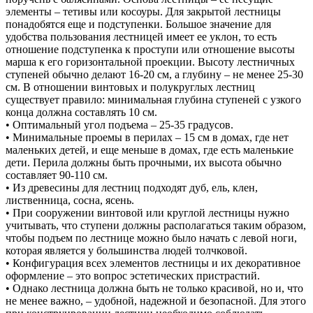
элементы – тетивы или косоуры. Для закрытой лестницы
понадобятся еще и подступенки. Большое значение для
удобства пользования лестницей имеет ее уклон, то есть
отношение подступенка к проступи или отношение высоты
марша к его горизонтальной проекции. Высоту лестничных
ступеней обычно делают 16-20 см, а глубину – не менее 25-30
см. В отношении винтовых и полукруглых лестниц
существует правило: минимальная глубина ступеней с узкого
конца должна составлять 10 см.
• Оптимальный угол подъема – 25-35 градусов.
• Минимальные проемы в перилах – 15 см в домах, где нет
маленьких детей, и еще меньше в домах, где есть маленькие
дети. Перила должны быть прочными, их высота обычно
составляет 90-110 см.
• Из древесины для лестниц подходят дуб, ель, клен,
лиственница, сосна, ясень.
• При сооружении винтовой или круглой лестницы нужно
учитывать, что ступени должны располагаться таким образом,
чтобы подъем по лестнице можно было начать с левой ноги,
которая является у большинства людей толчковой.
• Конфигурация всех элементов лестницы и их декоративное
оформление – это вопрос эстетических пристрастий.
• Однако лестница должна быть не только красивой, но и, что
не менее важно, – удобной, надежной и безопасной. Для этого