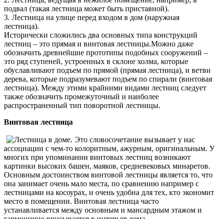
подвал (такая лестница может быть приставной).
3. Лестница на улице перед входом в дом (наружная
лестница).
Исторически сложились два основных типа конструкций
лестниц – это прямая и винтовая лестницы.
Можно даже
обозначить древнейшие прототипы подобных сооружений –
это ряд ступеней, устроенных в склоне холма, которые
обуславливают подъем по прямой (прямая лестница), и ветви
дерева, которые подразумевают подъем по спирали (винтовая
лестница). Между этими крайними видами лестниц следует
также обозначить промежуточный и наиболее
распространенный тип поворотной лестницы.
Винтовая лестница
Это словосочетание вызывает у нас
ассоциации с чем-то колоритным, ажурным, оригинальным. У
многих при упоминании винтовых лестниц возникают
картинки высоких башен, маяков, средневековых минаретов.
Основным достоинством винтовой лестницы является то, что
она занимает очень мало места, по сравнению например с
лестницами на косоурах, и очень удобна для тех, кто экономит
место в помещении. Винтовая лестница часто
устанавливается между основным и мансардным этажом и
гармонично вписывается в интерьер дома.