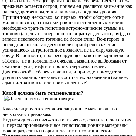
Однако и в настоящее время проблема сбережения тепла по-
прежнему остается острой, причем ей уделяется внимание как
на государственном, так и на международном уровнях.
Причин тому несколько: во-первых, чтобы обогреть сотни
миллионов квадратных метров плохо утепленных жилищ,
необходимо тратить поистине астрономические суммы на
топливо (а цены на энергоносители растут день ото дня), да и
запасы ископаемого топлива не бесконечны. Во-вторых, в
последние несколько десятков лет приобрело значение
усилившееся антропогенное воздействие на окружающую
среду. В частности, прогрессирующее развитие парникового
эффекта, не в последнюю очередь вызванное выбросами от
сжигания угля, нефти и прочих энергоносителей.
Для того чтобы сберечь и деньги, и природу, приходится
утеплять здания, вне зависимости от их назначения (жилые,
административные или промышленные).
Какой должна быть теплоизоляция?
Классифицируются теплоизоляционные материалы по
нескольким признакам.
Вид исходного сырья – это то, из чего сделана теплоизоляция.
В первом приближении все теплоизоляционные материалы
можно разделить на органические и неорганические.