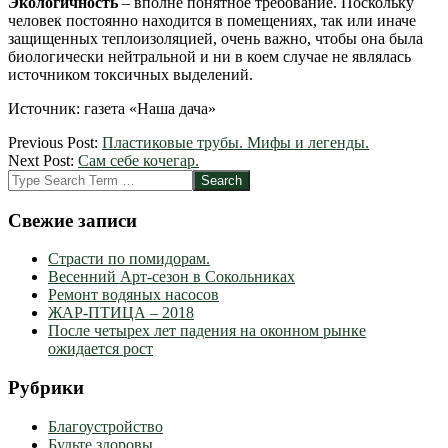
Экологичность
– вполне понятное требование. Поскольку
человек постоянно находится в помещениях, так или иначе
защищенных теплоизоляцией, очень важно, чтобы она была
биологически нейтральной и ни в коем случае не являлась
источником токсичных выделений.
Источник: газета «Наша дача»
2012-
Previous Post:
Пластиковые трубы. Мифы и легенды.
03-
Next Post:
Сам себе кочегар.
06
Search
Свежие записи
Страсти по помидорам.
Весенний Арт-сезон в Сокольниках
Ремонт водяных насосов
ЖАР-ПТИЦА – 2018
После четырех лет падения на оконном рынке
ожидается рост
Рубрики
Благоустройство
Будьте здоровы