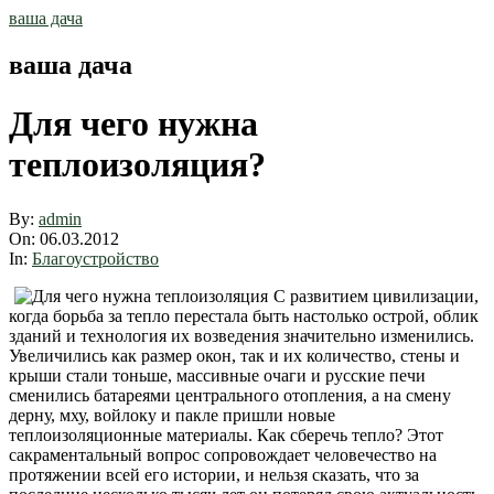
Skip
ваша дача
to
content
ваша дача
Для чего нужна
теплоизоляция?
By:
admin
On:
06.03.2012
In:
Благоустройство
С развитием цивилизации,
когда борьба за тепло перестала быть настолько острой, облик
зданий и технология их возведения значительно изменились.
Увеличились как размер окон, так и их количество, стены и
крыши стали тоньше, массивные очаги и русские печи
сменились батареями центрального отопления, а на смену
дерну, мху, войлоку и пакле пришли новые
теплоизоляционные материалы. Как сберечь тепло? Этот
сакраментальный вопрос сопровождает человечество на
протяжении всей его истории, и нельзя сказать, что за