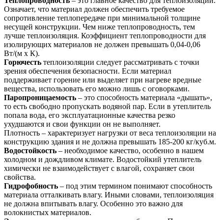
Теплопроводность
– это главное качество для теплоизоляции.
Означает, что материал должен обеспечить требуемое
сопротивление теплопередаче при минимальной толщине
несущей конструкции. Чем ниже теплопроводность, тем
лучше теплоизоляция. Коэффициент теплопроводности для
изолирующих материалов не должен превышать 0,04-0,06
Вт/(м х К).
Горючесть
теплоизоляции следует рассматривать с точки
зрения обеспечения безопасности. Если материал
поддерживает горение или выделяет при нагреве вредные
вещества, использовать его можно лишь с оговорками.
Паропроницаемость
– это способность материала «дышать»,
то есть свободно пропускать водяной пар. Если в утеплитель
попала вода, его эксплуатационные качества резко
ухудшаются и свои функции он не выполняет.
Плотность – характеризует нагрузки от веса теплоизоляции на
конструкцию здания и не должна превышать 185-200 кг/куб.м.
Водостойкость
– необходимое качество, особенно в нашем
холодном и дождливом климате. Водостойкий утеплитель
химически не взаимодействует с влагой, сохраняет свои
свойства.
Гидрофобность
– под этим термином понимают способность
материала отталкивать влагу. Иными словами, теплоизоляция
не должна впитывать влагу. Особенно это важно для
волокнистых материалов.