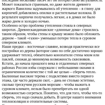
последние несколько тысяч лет он потерял свою актуальность.
Может показаться странным, но даже жители древнего
жаркого Вавилона задумывались об утеплении – в глину для
кирпичей добавлялись опилки и растительные волокна. В
результате кирпичи получались легкие, а в домах не было
жарко днем и холодно ночью.
Особенно остро проблема утепления стояла в северных
широтах. Древнескандинавские «длинные дома» строились
таким образом, чтобы стены и крышу можно было обложить
дерном – такой «газон» уменьшал потери тепла в суровом
северном климате.
Наши предки – восточные славяне, возводя практически все
постройки из дерева (которое само по себе достаточно хорошо
удерживает тепло), обязательно конопатили стены мхом или
паклей, снижая до минимума возможность сквозняков.
Кстати, до начала прошлого века в отдаленных северных
районах России избы сооружали с небольшими окнами в
ограниченном количестве с той же целью – сберечь тепло.
Былинные высокие терема с подклетями вместо первого
этажа, где часто держали скот, – дань не столько эстетике,
сколько трескучим русским морозам – чтобы выжить в
суровом климате, нельзя было пренебрегать ни одной
возможностью согреться. Понятно, что для того, чтобы что-то
сберечь, это надо сначала добыть. В центре нашего внимания
теплоизоляция и отопительные системы.