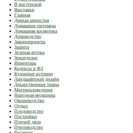
В мастерской
Выставки
Главная
Дачная амнистия
Домашние питомцы
Домашняя косметика
Домоводство
Законопроекты
Защита
Зеленая аптека
Земледелие
Инвентарь
Кодексы и ФЗ
Кухонные истории
Ландшафтный дизайн
Лекарственные травы
Материаловедение
Народная медицина
Овощеводство
Отдых
Плодоводство
Постройки
Птичий двор
Пчеловодство
Растения