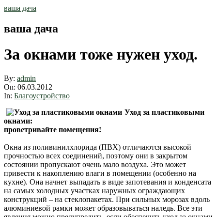
Skip
ваша дача
to
content
ваша дача
За окнами тоже нужен уход.
By:
admin
On:
06.03.2012
In:
Благоустройство
Уход за пластиковыми
окнами:
проветривайте помещения!
Окна из поливинилхлорида (ПВХ) отличаются высокой
прочностью всех соединений, поэтому они в закрытом
состоянии пропускают очень мало воздуха. Это может
привести к накоплению влаги в помещении (особенно на
кухне). Она начнет выпадать в виде запотевания и конденсата
на самых холодных участках наружных ограждающих
конструкций – на стеклопакетах. При сильных морозах вдоль
алюминиевой рамки может образовываться наледь. Все эти
явления можно предупредить, если обеспечить уход за окнами