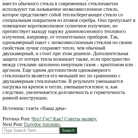
вместо обычного стекла в современных стеклопакетах
используют так называемое низкоэмиссионное стекло,
которое представляет собой теплосберегающее стекло со
специальным покрытием из атомов серебра. Оно пропускает в
помещение коротковолновое солнечное излучение, но
препятствует выходу наружу длинноволнового теплового
излучения, например, от отопительных приборов. Так,
однокамерный пакет с низкоэмиссионным стеклом по своим
свойствам лучше сохраняет тепло, чем обычный
двухкамерный, и стоит при этом дешевле. Дополнительная
защита от потери тепла возникает также, если пространство
между стеклами заполнено инертным газом – криптоном или
аргоном. Еще одним достоинством однокамерного
стеклопакета является его меньший вес по сравнению с
двухкамерным стеклопакетом. В результате уменьшается
нагрузка на крепеж и петли, уменьшается износ и, как
следствие, увеличивается долговечность и герметичность
рамной конструкции.
Источник: газета «Наша дача»
2012-
Previous Post:
Что? Где? Как? Советы маляру.
03-
Next Post:
Голубое топливо.
06
Search