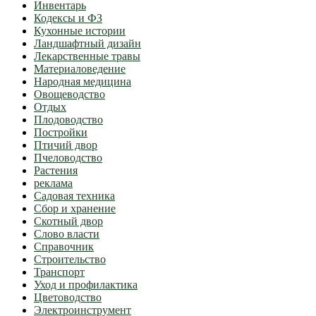
Инвентарь
Кодексы и ФЗ
Кухонные истории
Ландшафтный дизайн
Лекарственные травы
Материаловедение
Народная медицина
Овощеводство
Отдых
Плодоводство
Постройки
Птичий двор
Пчеловодство
Растения
реклама
Садовая техника
Сбор и хранение
Скотный двор
Слово власти
Справочник
Строительство
Транспорт
Уход и профилактика
Цветоводство
Электроинструмент