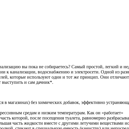
анализацию вы пока не собираетесь? Самый простой, легкий и не
нии к канализации, водоснабжению и электросети. Одной из разн
елей, которые используют один и тот же принцип. Они отличают
 выступить и сам дачник*.
тся в магазинах) без химических добавок, эффективно устраняю
грессивным средам и низким температурам. Как он «работает»
 часть которой, после посещения туалета, равномерно разбрасыв
ольшая часть жидкости вместе с другими летучими веществами ис
родкой, стекают в специальную емкость (канистру) или непосре