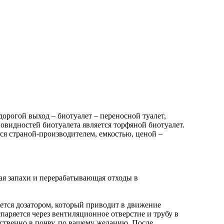
дорогой выход – биотуалет – переносной туалет,
овидностей биотуалета является торфяной биотуалет.
ся страной-производителем, емкостью, ценой –
щая запахи и перерабатывающая отходы в
ается дозатором, который приводит в движение
паряется через вентиляционное отверстие и трубу в
дственно в почву, по вашему желанию. После