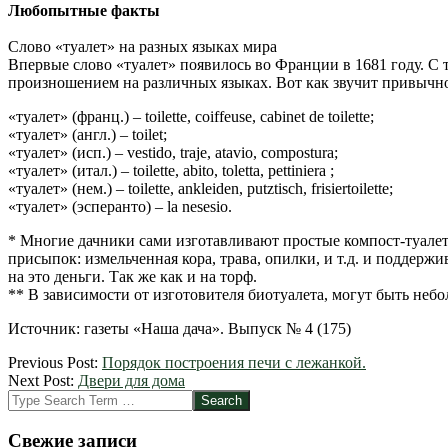
Любопытные факты
Cлово «туалет» на разных языках мира
Впервые слово «туалет» появилось во Франции в 1681 году. С
произношением на различных языках. Вот как звучит привычное
«туалет» (франц.) – toilette, coiffeuse, cabinet de toilette;
«туалет» (англ.) – toilet;
«туалет» (исп.) – vestido, traje, atavio, compostura;
«туалет» (итал.) – toilette, abito, toletta, pettiniera ;
«туалет» (нем.) – toilette, ankleiden, putztisch, frisiertoilette;
«туалет» (эсперанто) – la nesesio.
* Многие дачники сами изготавливают простые компост-туале
присыпок: измельченная кора, трава, опилки, и т.д. и поддержи
на это деньги. Так же как и на торф.
** В зависимости от изготовителя биотуалета, могут быть неб
Источник: газеты «Наша дача». Выпуск № 4 (175)
2012-
Previous Post:
Порядок построения печи с лежанкой.
03-
Next Post:
Двери для дома
06
Search
Свежие записи