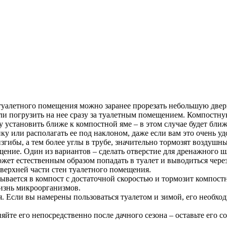
туалетного помещения можно заранее прорезать небольшую дверц
ли погрузить на нее сразу за туалетным помещением. Компостну
у установить ближе к компостной яме – в этом случае будет бли
ку или располагать ее под наклоном, даже если вам это очень 
ибы, а тем более углы в трубе, значительно тормозят воздушный
ение. Один из вариантов – сделать отверстие для дренажного шл
жет естественным образом попадать в туалет и выводиться чере
верхней части стен туалетного помещения.
тывается в компост с достаточной скоростью и тормозит компос
изнь микроорганизмов.
 Если вы намерены пользоваться туалетом и зимой, его необход
няйте его непосредственно после дачного сезона – оставьте его 