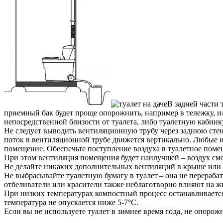
В задней части 
приемный бак будет проще опорожнить, например в тележку, и
непосредственной близости от туалета, либо туалетную кабинк
Не следует выводить вентиляционную трубу через заднюю стен
поток в вентиляционной трубе движется вертикально. Любые изг
помещение. Обеспечьте поступление воздуха в туалетное помещ
При этом вентиляция помещения будет наилучшей – воздух смо
Не делайте никаких дополнительных вентиляций в крыше или 
Не выбрасывайте туалетную бумагу в туалет – она не перераба
отбеливатели или красители также неблаготворно влияют на ж
При низких температурах компостный процесс останавливается.
температура не опускается ниже 5-7°С.
Если вы не используете туалет в зимнее время года, не опорож