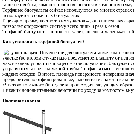
заполнения бака, компост просто выносится в компостную яму. 
Торфяные биотуалеты сейчас используются во многих странах 
используется в обычных биотуалетах.
Еще одно преимущество таких туалетов – дополнительная аэрац
позволяет опорожнять систему всего лишь 3 раза в сезон.
Торфяной биотуалет – не только туалет, но еще и маленькая фа
Как установить торфяной биотуалет?
Помещение для биотуалета может быть любое
участке (во втором случае надо предусмотреть защиту от неп
максимально упростить процесс его эксплуатации: биотуалет 
устраняются за счет вытяжной трубы. Торфяная смесь, использ
жидких отходов. В итоге, площадь поверхности испарения зна
предварительно отфильтрованные, выводятся из накопительной 
«Чистка» торфяного биотуалета происходит следующим образом
Никаких дополнительных действий по уходу за компостом внут
Полезные советы