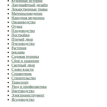
Кухонные истории
Ландшафтный дизайн
Лекарственные травы
Материаловедение
Народная медицина
Овощеводство
Отдых
Плодоводство
Постройки
Птичий двор
Пчеловодство
Растения
реклама
Садовая техника
Сбор и хранение
Скотный двор
Слово власти
Справочник
Строительство
Транспорт
Уход и профилактика
Цветоводство
Электроинструмент
Ягодоводство