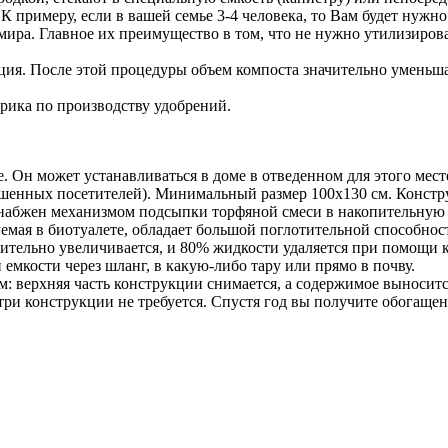
К примеру, если в вашей семье 3-4 человека, то Вам будет нужно
мира. Главное их преимущество в том, что не нужно утилизиров
ия. После этой процедуры объем компоста значительно уменьшает
брика по производству удобрений.
. Он может устанавливаться в доме в отведенном для этого мес
рошенных посетителей). Минимальный размер 100х130 см. Констр
снабжен механизмом подсыпки торфяной смеси в накопительную 
уемая в биотуалете, обладает большой поглотительной способнос
чительно увеличивается, и 80% жидкости удаляется при помощи 
емкости через шланг, в какую-либо тару или прямо в почву.
: верхняя часть конструкции снимается, а содержимое выноситс
ри конструкции не требуется. Спустя год вы получите обогаще