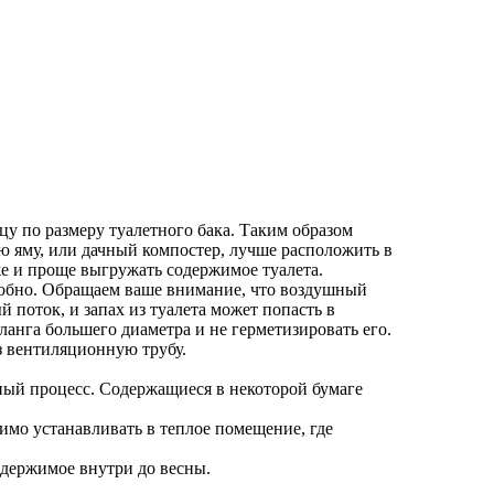
у по размеру туалетного бака. Таким образом
ю яму, или дачный компостер, лучше расположить в
же и проще выгружать содержимое туалета.
удобно. Обращаем ваше внимание, что воздушный
 поток, и запах из туалета может попасть в
анга большего диаметра и не герметизировать его.
з вентиляционную трубу.
тный процесс. Содержащиеся в некоторой бумаге
имо устанавливать в теплое помещение, где
содержимое внутри до весны.