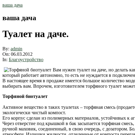
Skip
ваша дача
to
content
ваша дача
Туалет на даче.
By:
admin
On:
06.03.2012
In:
Благоустройство
Вам нужен туалет на даче, но делать к
который работает автономно, то есть не нуждается в подключе
В настоящее время в продаже имеется большое количество мод
выбирать вам. Впрочем, изготовителем торфяного туалет может
Торфяной биотуалет
Активное вещество в таких туалетах – торфяная смесь (продае
экологически чистый компост.
Его корпус сделан из полимерных материалов, устойчивых к а
Через отверстие под крышкой в бак засыпается торфяная смесь,
ручной маховик, соединенный, в свою очередь, с дозатором. Б
атмосферу. Излишки жидкости, отделенные от компоста перего