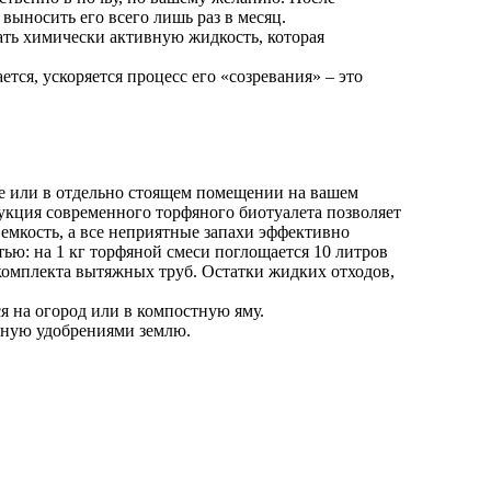
 выносить его всего лишь раз в месяц.
ать химически активную жидкость, которая
ся, ускоряется процесс его «созревания» – это
те или в отдельно стоящем помещении на вашем
укция современного торфяного биотуалета позволяет
емкость, а все неприятные запахи эффективно
тью: на 1 кг торфяной смеси поглощается 10 литров
комплекта вытяжных труб. Остатки жидких отходов,
я на огород или в компостную яму.
нную удобрениями землю.