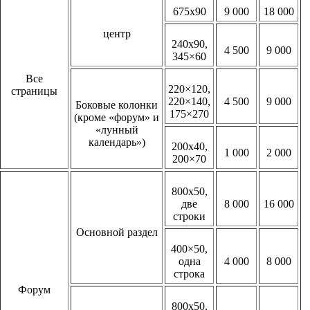
675х90
9 000
18 000
центр
240х90,
4 500
9 000
345×60
Все
220×120,
страницы
220×140,
4 500
9 000
Боковые колонки
175×270
(кроме «форум» и
«лунный
календарь»)
200х40,
1 000
2 000
200×70
800х50,
две
8 000
16 000
строки
Основной раздел
400×50,
одна
4 000
8 000
строка
Форум
800х50,