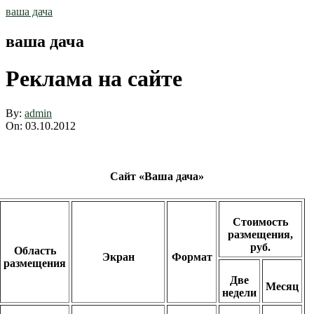
Skip
ваша дача
to
content
ваша дача
Реклама на сайте
By:
admin
On:
03.10.2012
Сайт «Ваша дача»
Стоимость
размещения,
руб.
Область
Экран
Формат
размещения
Две
Месяц
недели