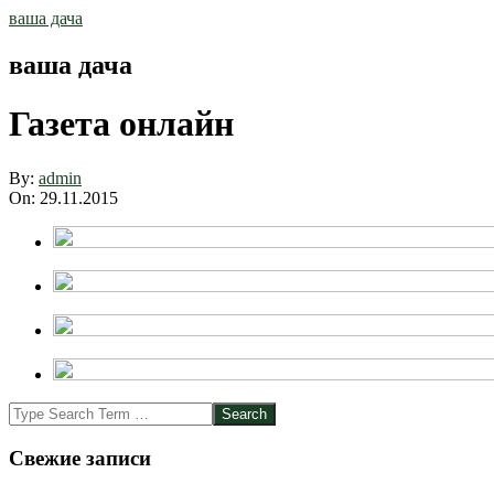
Skip
ваша дача
to
content
ваша дача
Газета онлайн
By:
admin
On:
29.11.2015
2015-
Search
11-
29
Свежие записи