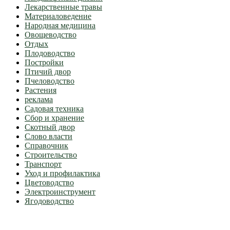
Лекарственные травы
Материаловедение
Народная медицина
Овощеводство
Отдых
Плодоводство
Постройки
Птичий двор
Пчеловодство
Растения
реклама
Садовая техника
Сбор и хранение
Скотный двор
Слово власти
Справочник
Строительство
Транспорт
Уход и профилактика
Цветоводство
Электроинструмент
Ягодоводство