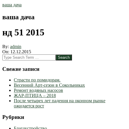
Skip
ваша дача
to
content
ваша дача
нд 51 2015
By:
admin
On:
12.12.2015
2015-
Search
12-
12
Свежие записи
Страсти по помидорам.
Весенний Арт-сезон в Сокольниках
Ремонт водяных насосов
ЖАР-ПТИЦА – 2018
После четырех лет падения на оконном рынке
ожидается рост
Рубрики
Благоустройство