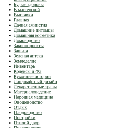
Будьте здоровы
В мастерской
Выставки
Главная
Дачная амнистия
Домашние питомцы
Домашняя косметика
Домоводство
Законопроекты
Защита
Зеленая аптека
Земледелие
Инвентарь
Кодексы и ФЗ
Кухонные истории
Ландшафтный дизайн
Лекарственные травы
Материаловедение
Народная медицина
Овощеводство
Отдых
Плодоводство
Постройки
Птичий двор
Пчеловодство